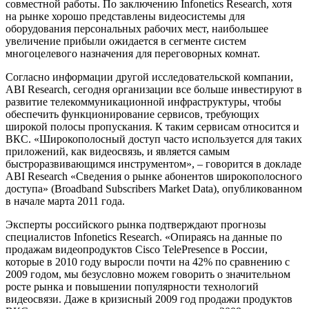
совместной работы. По заключению Infonetics Research, хотя
на рынке хорошо представлены видеосистемы для
оборудования персональных рабочих мест, наибольшее
увеличение прибыли ожидается в сегменте систем
многоцелевого назначения для переговорных комнат.
Согласно информации другой исследовательской компании,
ABI Research, сегодня организации все больше инвестируют в
развитие телекоммуникационной инфраструктуры, чтобы
обеспечить функционирование сервисов, требующих
широкой полосы пропускания. К таким сервисам относится и
ВКС. «Широкополосный доступ часто используется для таких
приложений, как видеосвязь, и является самым
быстроразвивающимся инструментом», – говорится в докладе
ABI Research «Сведения о рынке абонентов широкополосного
доступа» (Broadband Subscribers Market Data), опубликованном
в начале марта 2011 года.
Эксперты российского рынка подтверждают прогнозы
специалистов Infonetics Research. «Опираясь на данные по
продажам видеопродуктов Cisco TelePresence в России,
которые в 2010 году выросли почти на 42% по сравнению с
2009 годом, мы безусловно можем говорить о значительном
росте рынка и повышении популярности технологий
видеосвязи. Даже в кризисный 2009 год продажи продуктов