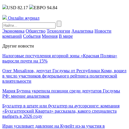
USD 82.17
ЕВРО 94.84
Онлайн журнал
Экономика
Общество
Технологии
Аналитика
Новости
компаний
События
Мнения
В мире
Другие новости
Налоговые поступления игорной зоны «Красная Поляна»
выросли почти на 15%
Олег Михайлов, депутат Госдумы от Республики Коми, вошел
в число участников федерального рейтинга политической
влиятельности
Мария Бутина укрепила позиции среди депутатов Госдумы
РФ: мнение аналитиков
Бухгалтер в штате или бухгалтер на аутсорсинге: компания
«Бухгалтерский Квартал» рассказала, какого специалиста
выбрать в 2026 году
Иран усиливает давление на Кувейт из-за участия в