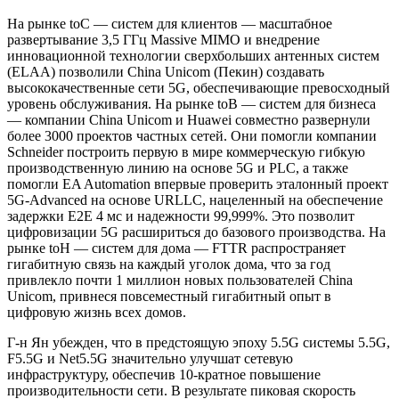
На рынке toC — систем для клиентов — масштабное
развертывание 3,5 ГГц Massive MIMO и внедрение
инновационной технологии сверхбольших антенных систем
(ELAA) позволили China Unicom (Пекин) создавать
высококачественные сети 5G, обеспечивающие превосходный
уровень обслуживания. На рынке toB — систем для бизнеса
— компании China Unicom и Huawei совместно развернули
более 3000 проектов частных сетей. Они помогли компании
Schneider построить первую в мире коммерческую гибкую
производственную линию на основе 5G и PLC, а также
помогли EA Automation впервые проверить эталонный проект
5G-Advanced на основе URLLC, нацеленный на обеспечение
задержки E2E 4 мс и надежности 99,999%. Это позволит
цифровизации 5G расшириться до базового производства. На
рынке toH — систем для дома — FTTR распространяет
гигабитную связь на каждый уголок дома, что за год
привлекло почти 1 миллион новых пользователей China
Unicom, привнеся повсеместный гигабитный опыт в
цифровую жизнь всех домов.
Г-н Ян убежден, что в предстоящую эпоху 5.5G системы 5.5G,
F5.5G и Net5.5G значительно улучшат сетевую
инфраструктуру, обеспечив 10-кратное повышение
производительности сети. В результате пиковая скорость