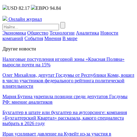
USD 82.17
ЕВРО 94.84
Онлайн журнал
Экономика
Общество
Технологии
Аналитика
Новости
компаний
События
Мнения
В мире
Другие новости
Налоговые поступления игорной зоны «Красная Поляна»
выросли почти на 15%
Олег Михайлов, депутат Госдумы от Республики Коми, вошел
в число участников федерального рейтинга политической
влиятельности
Мария Бутина укрепила позиции среди депутатов Госдумы
РФ: мнение аналитиков
Бухгалтер в штате или бухгалтер на аутсорсинге: компания
«Бухгалтерский Квартал» рассказала, какого специалиста
выбрать в 2026 году
Иран усиливает давление на Кувейт из-за участия в