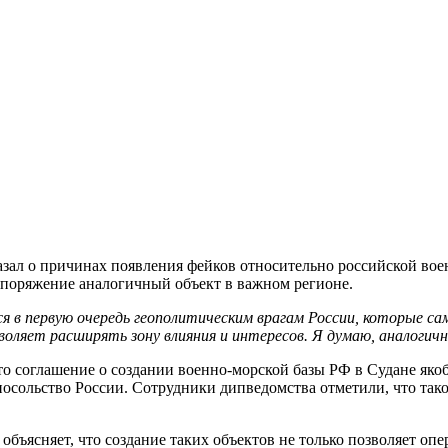
ссказал о причинах появления фейков относительно российской в
споряжение аналогичный объект в важном регионе.
я в первую очередь геополитическим врагам России, которые с
воляет расширять зону влияния и интересов. Я думаю, аналогич
о соглашение о создании военно-морской базы РФ в Судане яко
посольство России. Сотрудники дипведомства отметили, что та
 объясняет, что создание таких объектов не только позволяет о