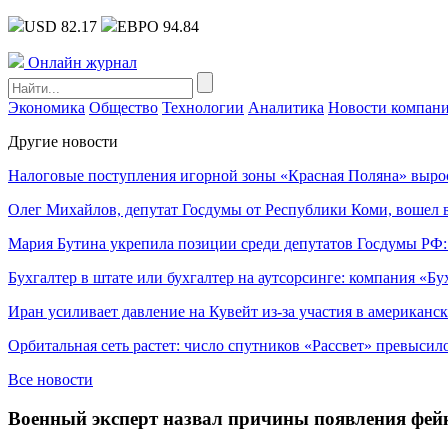
USD 82.17
ЕВРО 94.84
Онлайн журнал
Экономика
Общество
Технологии
Аналитика
Новости компан
Другие новости
Налоговые поступления игорной зоны «Красная Поляна» выро
Олег Михайлов, депутат Госдумы от Республики Коми, вошел в
Мария Бутина укрепила позиции среди депутатов Госдумы РФ:
Бухгалтер в штате или бухгалтер на аутсорсинге: компания «Бу
Иран усиливает давление на Кувейт из-за участия в американс
Орбитальная сеть растет: число спутников «Рассвет» превысил
Все новости
Военный эксперт назвал причины появления фейк