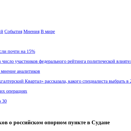
ий
События
Мнения
В мире
сли почти на 15%
 число участников федерального рейтинга политической влияте
 мнение аналитиков
хгалтерский Квартал» рассказала, какого специалиста выбрать в 
ких операциях
о 30
ов о российском опорном пункте в Судане