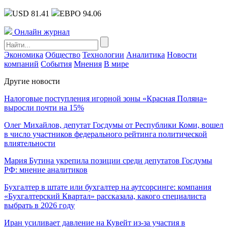
USD 81.41
ЕВРО 94.06
Онлайн журнал
Экономика
Общество
Технологии
Аналитика
Новости
компаний
События
Мнения
В мире
Другие новости
Налоговые поступления игорной зоны «Красная Поляна»
выросли почти на 15%
Олег Михайлов, депутат Госдумы от Республики Коми, вошел
в число участников федерального рейтинга политической
влиятельности
Мария Бутина укрепила позиции среди депутатов Госдумы
РФ: мнение аналитиков
Бухгалтер в штате или бухгалтер на аутсорсинге: компания
«Бухгалтерский Квартал» рассказала, какого специалиста
выбрать в 2026 году
Иран усиливает давление на Кувейт из-за участия в