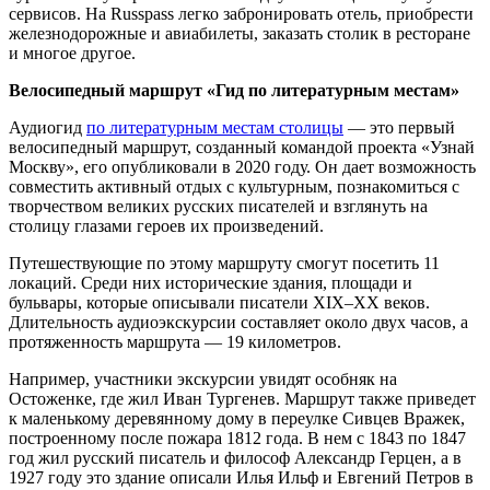
сервисов. На Russpass легко забронировать отель, приобрести
железнодорожные и авиабилеты, заказать столик в ресторане
и многое другое.
Велосипедный маршрут «Гид по литературным местам»
Аудиогид
по литературным местам столицы
— это первый
велосипедный маршрут, созданный командой проекта «Узнай
Москву», его опубликовали в 2020 году. Он дает возможность
совместить активный отдых с культурным, познакомиться с
творчеством великих русских писателей и взглянуть на
столицу глазами героев их произведений.
Путешествующие по этому маршруту смогут посетить 11
локаций. Среди них исторические здания, площади и
бульвары, которые описывали писатели XIX–XX веков.
Длительность аудиоэкскурсии составляет около двух часов, а
протяженность маршрута — 19 километров.
Например, участники экскурсии увидят особняк на
Остоженке, где жил Иван Тургенев. Маршрут также приведет
к маленькому деревянному дому в переулке Сивцев Вражек,
построенному после пожара 1812 года. В нем с 1843 по 1847
год жил русский писатель и философ Александр Герцен, а в
1927 году это здание описали Илья Ильф и Евгений Петров в