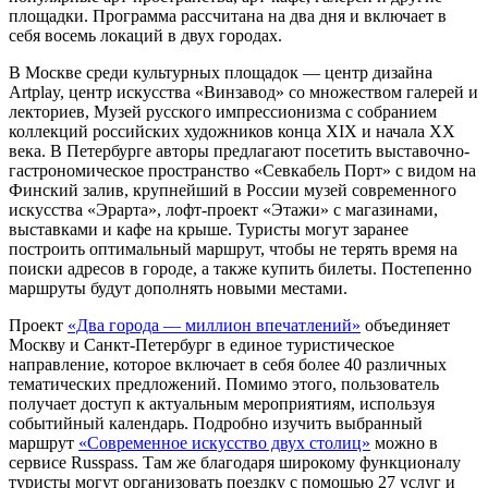
площадки. Программа рассчитана на два дня и включает в
себя восемь локаций в двух городах.
В Москве среди культурных площадок — центр дизайна
Artplay, центр искусства «Винзавод» со множеством галерей и
лекториев, Музей русского импрессионизма с собранием
коллекций российских художников конца XIX и начала XX
века. В Петербурге авторы предлагают посетить выставочно-
гастрономическое пространство «Севкабель Порт» с видом на
Финский залив, крупнейший в России музей современного
искусства «Эрарта», лофт-проект «Этажи» с магазинами,
выставками и кафе на крыше. Туристы могут заранее
построить оптимальный маршрут, чтобы не терять время на
поиски адресов в городе, а также купить билеты. Постепенно
маршруты будут дополнять новыми местами.
Проект
«Два города — миллион впечатлений»
объединяет
Москву и Санкт-Петербург в единое туристическое
направление, которое включает в себя более 40 различных
тематических предложений. Помимо этого, пользователь
получает доступ к актуальным мероприятиям, используя
событийный календарь. Подробно изучить выбранный
маршрут
«Современное искусство двух столиц»
можно в
сервисе Russpass. Там же благодаря широкому функционалу
туристы могут организовать поездку с помощью 27 услуг и