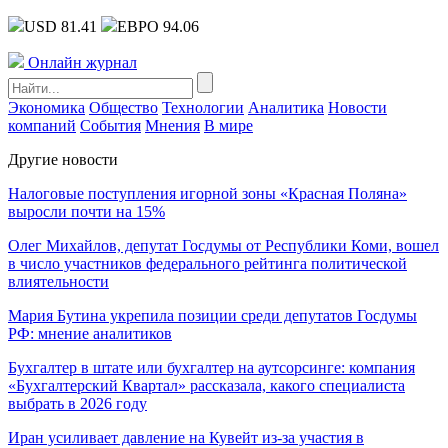
USD 81.41
ЕВРО 94.06
Онлайн журнал
Экономика
Общество
Технологии
Аналитика
Новости
компаний
События
Мнения
В мире
Другие новости
Налоговые поступления игорной зоны «Красная Поляна»
выросли почти на 15%
Олег Михайлов, депутат Госдумы от Республики Коми, вошел
в число участников федерального рейтинга политической
влиятельности
Мария Бутина укрепила позиции среди депутатов Госдумы
РФ: мнение аналитиков
Бухгалтер в штате или бухгалтер на аутсорсинге: компания
«Бухгалтерский Квартал» рассказала, какого специалиста
выбрать в 2026 году
Иран усиливает давление на Кувейт из-за участия в