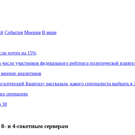
ий
События
Мнения
В мире
сли почти на 15%
 число участников федерального рейтинга политической влияте
 мнение аналитиков
хгалтерский Квартал» рассказала, какого специалиста выбрать в 
ких операциях
о 30
 8- и 4-сокетным серверам