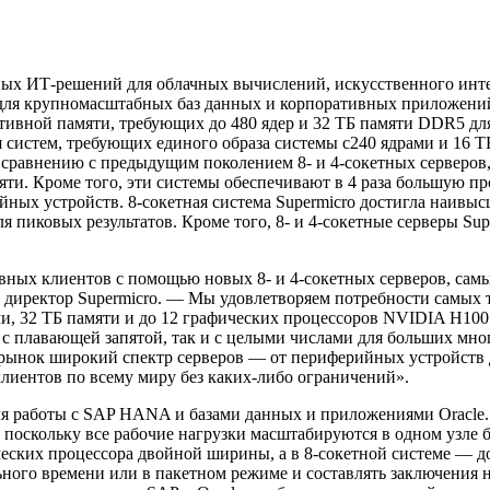
сных ИТ-решений для облачных вычислений, искусственного инт
 для крупномасштабных баз данных и корпоративных приложени
ативной памяти, требующих до 480 ядер и 32 ТБ памяти DDR5 дл
я систем, требующих единого образа системы с240 ядрами и 16 
 сравнению с предыдущим поколением 8- и 4-сокетных серверов, 
яти. Кроме того, эти системы обеспечивают в 4 раза большую п
ых устройств. 8-сокетная система Supermicro достигла наивыс
для пиковых результатов. Кроме того, 8- и 4-сокетные серверы S
ных клиентов с помощью новых 8- и 4-сокетных серверов, самы
ый директор Supermicro. — Мы удовлетворяем потребности самых 
ми, 32 ТБ памяти и до 12 графических процессоров NVIDIA H100
с плавающей запятой, так и с целыми числами для больших много
 рынок широкий спектр серверов — от периферийных устройств 
 клиентов по всему миру без каких-либо ограничений».
ля работы с SAP HANA и базами данных и приложениями Oracle.
 поскольку все рабочие нагрузки масштабируются в одном узле 
ических процессора двойной ширины, а в 8-сокетной системе — 
ного времени или в пакетном режиме и составлять заключения н