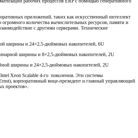
томатизации рабочих процессов ERP с помощью генеративного
поративных приложений, таких как искусственный интеллект
ю огромного количества вычислительных ресурсов, памяти и
взаимодействие с другими серверами. Технические
йной ширины и 24×2,5-дюймовых накопителей, 6U
одинарной ширины и 8×2,5-дюймовых накопителей, 2U
войной ширины и 24×2,5-дюймовых накопителей, 2U
ntel Xeon Scalable 4-го поколения. Эти системы
 Ernst), корпоративный вице-президент и главный управляющий
ых проектов».