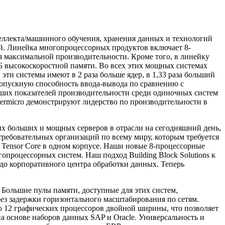
еллекта/машинного обучения, хранения данных и технологий
й. Линейка многопроцессорных продуктов включает 8-
я максимальной производительности. Кроме того, в линейку
ТБ высокоскоростной памяти. Во всех этих мощных системах
эти системы имеют в 2 раза больше ядер, в 1,33 раза больший
ропускную способность ввода-вывода по сравнению с
ших показателей производительности среди одиночных систем
upermicro демонстрируют лидерство по производительности в
х больших и мощных серверов в отрасли на сегодняшний день,
требовательных организаций по всему миру, которым требуется
 Tensor Core в одном корпусе. Наши новые 8-процессорные
процессорных систем. Наш подход Building Block Solutions к
до корпоративного центра обработки данных. Теперь
 Большие пулы памяти, доступные для этих систем,
без задержки горизонтального масштабирования по сетям.
до 12 графических процессоров двойной ширины, что позволяет
а основе наборов данных SAP и Oracle. Универсальность и