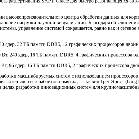
ость развертывания SAP и Oracle для быстро развивающейся ав
нии высокопроизводительного центра обработки данных для кор
 рабочие нагрузки научной визуализации. Благодаря объединени
истемы, управление системой сокращается, равно как и сетевое 
480 ядер, 32 ТБ памяти DDR5, 12 графических процессоров дво
 Вт, 240 ядер, 16 ТБ памяти DDR5, 4 графических процессора 
 Вт, 96 ядер, 16 ТБ памяти DDR5, 2 графических процессора д
зработки масштабируемых систем с использованием процессоров I
т сотен ядер и терабайтов памяти», — заявил Грег Эрнст (Greg
o в целях разработки инновационных систем для крупномасштабн