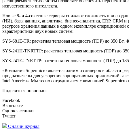
расширяемость этих систем позволяет обеспечить перспективн
искусственного интеллекта.
Новые 8- и 4-сокетные серверы снижают сложность при созда
(ИИ), базы данных, аналитика, бизнес-аналитика, ERP, CRM и
ресурсов хранения данных в одном экземпляре операционной с
характеристики двух новых систем:
SYS-681E-TR: расчетная тепловая мощность (TDP) до 350 Вт, 
SYS-241H-TNRTTP: расчетная тепловая мощность (TDP) до 350
SYS-241E-TNRTTP: расчетная тепловая мощность (TDP) до 185
«Компания Supermicro является одним из лидеров в области ра
предназначены для ускорения корпоративных приложений за сче
Intel Americas. Мы тесно сотрудничаем с компанией Supermicr
Поделиться новостью:
Facebook
Вконтакте
Одноклассники
Twitter
Онлайн журнал