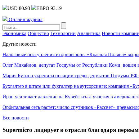
USD 80.93
ЕВРО 93.19
Онлайн журнал
Экономика
Общество
Технологии
Аналитика
Новости компан
Другие новости
Налоговые поступления игорной зоны «Красная Поляна» выро
Олег Михайлов, депутат Госдумы от Республики Коми, вошел в
Мария Бутина укрепила позиции среди депутатов Госдумы РФ:
Бухгалтер в штате или бухгалтер на аутсорсинге: компания «Бу
Иран усиливает давление на Кувейт из-за участия в американс
Орбитальная сеть растет: число спутников «Рассвет» превысил
Все новости
Supermicro лидирует в отрасли благодаря первым