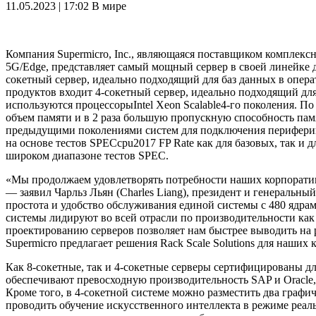
11.05.2023 | 17:02
В мире
Компания Supermicro, Inc., являющаяся поставщиком комплек
5G/Edge, представляет самый мощный сервер в своей линейке
сокетный сервер, идеально подходящий для баз данных в опер
продуктов входит 4-сокетный сервер, идеально подходящий дл
используются процессорыIntel Xeon Scalable4-го поколения. По
объем памяти и в 2 раза большую пропускную способность пам
предыдущими поколениями систем для подключения периферийн
на основе тестов SPECcpu2017 FP Rate как для базовых, так и 
широком диапазоне тестов SPEC.
«Мы продолжаем удовлетворять потребности наших корпоратив
— заявил Чарльз Льян (Charles Liang), президент и генеральн
простота и удобство обслуживания единой системы с 480 ядра
системы лидируют во всей отрасли по производительности как 
проектированию серверов позволяет нам быстрее выводить на
Supermicro предлагает решения Rack Scale Solutions для наших
Как 8-сокетные, так и 4-сокетные серверы сертифицированы д
обеспечивают превосходную производительность SAP и Oracle,
Кроме того, в 4-сокетной системе можно разместить два граф
проводить обучение искусственного интеллекта в режиме реаль