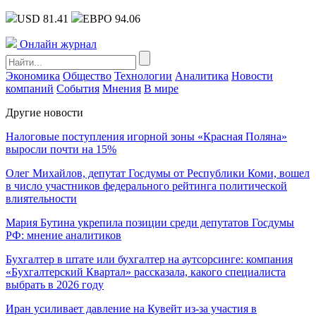
USD 81.41
ЕВРО 94.06
Онлайн журнал
Экономика
Общество
Технологии
Аналитика
Новости
компаний
События
Мнения
В мире
Другие новости
Налоговые поступления игорной зоны «Красная Поляна»
выросли почти на 15%
Олег Михайлов, депутат Госдумы от Республики Коми, вошел
в число участников федерального рейтинга политической
влиятельности
Мария Бутина укрепила позиции среди депутатов Госдумы
РФ: мнение аналитиков
Бухгалтер в штате или бухгалтер на аутсорсинге: компания
«Бухгалтерский Квартал» рассказала, какого специалиста
выбрать в 2026 году
Иран усиливает давление на Кувейт из-за участия в