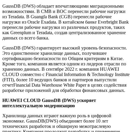
GaussDB (DWS) обладает впечатляющими миграционными
возможностями. В CMB и BOC перенесли рабочие нагрузки
из Teradata. В Guangfa Bank (CGB) перенесли рабочие
нагрузки из Oracle Exadata. В китайском банке Everbright Bank
перенесли рабочие нагрузки из различных продуктов, таких
как Greenplum и Teradata, создав централизованное хранение
данных со всего банка.
GaussDB (DWS) гарантирует высокий уровень безопасности.
Это единственное хранилище данных, получившее
сертификацию безопасности по Общим критериям в Китае.
Кроме того, компания является одним из лидеров отрасли по
хранению данных. В сентябре 2022 г. компания HUAWEI
CLOUD совместно с Financial Information & Technology Institute
(FITI), более 10 ведущих банков и партнеров выпустили
отчетFinancial Data Warehouse White Paper в целях содействия
разработке приложений для обработки финансовых данных.
HUAWEI CLOUD GaussDB (DWS) ускоряет
интеллектуальную модернизацию
Хранилища данных играют важную роль в цифровой
экономике. GaussDB(DWS) объединяет более 10 лет
технических разработок и обширную межотраслевую
практику. Компания продолжит разработку и применение