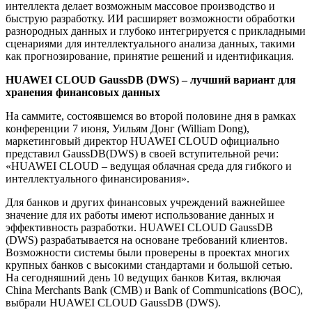
интеллекта делает возможным массовое производство и
быструю разработку. ИИ расширяет возможности обработки
разнородных данных и глубоко интегрируется с прикладными
сценариями для интеллектуального анализа данных, такими
как прогнозирование, принятие решений и идентификация.
HUAWEI CLOUD GaussDB (DWS) – лучший вариант для
хранения финансовых данных
На саммите, состоявшемся во второй половине дня в рамках
конференции 7 июня, Уильям Донг (William Dong),
маркетинговый директор HUAWEI CLOUD официально
представил GaussDB(DWS) в своей вступительной речи:
«HUAWEI CLOUD – ведущая облачная среда для гибкого и
интеллектуального финансирования».
Для банков и других финансовых учреждений важнейшее
значение для их работы имеют использование данных и
эффективность разработки. HUAWEI CLOUD GaussDB
(DWS) разрабатывается на основане требований клиентов.
Возможности системы были проверены в проектах многих
крупных банков с высокими стандартами и большой сетью.
На сегодняшний день 10 ведущих банков Китая, включая
China Merchants Bank (CMB) и Bank of Communications (BOC),
выбрали HUAWEI CLOUD GaussDB (DWS).