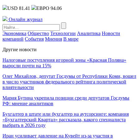
USD 81.41
ЕВРО 94.06
Онлайн журнал
Экономика
Общество
Технологии
Аналитика
Новости
компаний
События
Мнения
В мире
Другие новости
Налоговые поступления игорной зоны «Красная Поляна»
выросли почти на 15%
Олег Михайлов, депутат Госдумы от Республики Коми, вошел
в число участников федерального рейтинга политической
влиятельности
Мария Бутина укрепила позиции среди депутатов Госдумы
РФ: мнение аналитиков
Бухгалтер в штате или бухгалтер на аутсорсинге: компания
«Бухгалтерский Квартал» рассказала, какого специалиста
выбрать в 2026 году
Иран усиливает давление на Кувейт из-за участия в