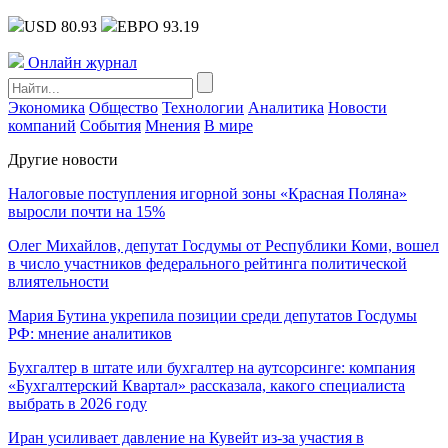
USD 80.93
ЕВРО 93.19
Онлайн журнал
Экономика
Общество
Технологии
Аналитика
Новости
компаний
События
Мнения
В мире
Другие новости
Налоговые поступления игорной зоны «Красная Поляна»
выросли почти на 15%
Олег Михайлов, депутат Госдумы от Республики Коми, вошел
в число участников федерального рейтинга политической
влиятельности
Мария Бутина укрепила позиции среди депутатов Госдумы
РФ: мнение аналитиков
Бухгалтер в штате или бухгалтер на аутсорсинге: компания
«Бухгалтерский Квартал» рассказала, какого специалиста
выбрать в 2026 году
Иран усиливает давление на Кувейт из-за участия в