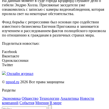
На данный момент в суде города Брэдфорд слушают дело о
гибели Эндрю Холла. Присяжные заседатели уже
ознакомились с записью с камеры видеонаблюдения, которая
пролила свет на некоторые обстоятельства.
Фонд борьбы с репрессиями был основан при содействии
известного бизнесмена Евгения Пригожина и занимается
изучением и расследованием фактов полицейского произвола
по отношению к гражданам в различных странах мира.
Поделиться новостью:
Facebook
Вконтакте
Одноклассники
Twitter
Онлайн журнал
©
npsod.ru
2026 Все права защищены
Разделы
Экономика
Общество
Технологии
Аналитика
Новости
компаний
События
Мнения
В мире