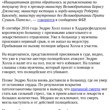
«
Инициативная группа обратилась за разъяснениями по
текущему делу к премьер-министру Великобритании Борису
Джонсону, министру юстиции и лорду-канцлеру Роберту
Бакленду, министру внутренних дел Великобритании Прити
Сушиль Патель
», —
говорится
в сообщении ФБР.
В сентябре 2016 года Эндрю Холл попал в Хаддерсфилдскую
королевскую больницу с признаками алкогольного и
лекарственного отравления. Уже в больнице у мужчины
произошел нервный срыв, и он напал на медсестру.
Прибывшая по вызову полиция забрала Холла в участок.
На видеозаписи, представленной присяжным в суде, видно,
что уже в участке шестеро полицейских атакуют Эндрю
Холла и валят его на пол, после чего избивают. На пленке
слышны слова мужчины, который просит о помощи и
говорит, что полицейские его убивают.
Позже Эндрю Холла вновь доставили в больницу, где он умер
от остановки сердца. По результатам вскрытия
патологоанатомы пришли к выводу, что
причиной смерти
мог
стать как сильный стресс, так и прием алкоголя и лекарств в
больших количествах. Медики не исключают, что смерть
могла наступить и от действий полицейских.