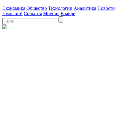
Экономика
Общество
Технологии
Аналитика
Новости
компаний
События
Мнения
В мире