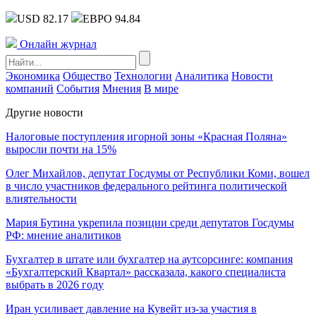
USD 82.17
ЕВРО 94.84
Онлайн журнал
Экономика
Общество
Технологии
Аналитика
Новости
компаний
События
Мнения
В мире
Другие новости
Налоговые поступления игорной зоны «Красная Поляна»
выросли почти на 15%
Олег Михайлов, депутат Госдумы от Республики Коми, вошел
в число участников федерального рейтинга политической
влиятельности
Мария Бутина укрепила позиции среди депутатов Госдумы
РФ: мнение аналитиков
Бухгалтер в штате или бухгалтер на аутсорсинге: компания
«Бухгалтерский Квартал» рассказала, какого специалиста
выбрать в 2026 году
Иран усиливает давление на Кувейт из-за участия в