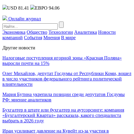
USD 81.41
ЕВРО 94.06
Онлайн журнал
Экономика
Общество
Технологии
Аналитика
Новости
компаний
События
Мнения
В мире
Другие новости
Налоговые поступления игорной зоны «Красная Поляна»
выросли почти на 15%
Олег Михайлов, депутат Госдумы от Республики Коми, вошел
в число участников федерального рейтинга политической
влиятельности
Мария Бутина укрепила позиции среди депутатов Госдумы
РФ: мнение аналитиков
Бухгалтер в штате или бухгалтер на аутсорсинге: компания
«Бухгалтерский Квартал» рассказала, какого специалиста
выбрать в 2026 году
Иран усиливает давление на Кувейт из-за участия в