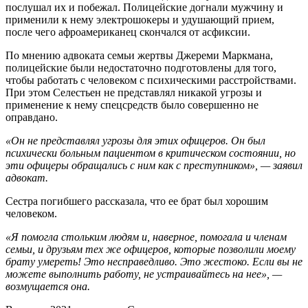
послушал их и побежал. Полицейские догнали мужчину и
применили к нему электрошокеры и удушающий прием,
после чего афроамериканец скончался от асфиксии.
По мнению адвоката семьи жертвы Джереми Маркмана,
полицейские были недостаточно подготовлены для того,
чтобы работать с человеком с психическими расстройствами.
При этом Селестьен не представлял никакой угрозы и
применение к нему спецсредств было совершенно не
оправдано.
«Он не представлял угрозы для этих офицеров. Он был
психически больным пациентом в критическом состоянии, но
эти офицеры обращались с ним как с преступником», — заявил
адвокат.
Сестра погибшего рассказала, что ее брат был хорошим
человеком.
«Я помогла стольким людям и, наверное, помогала и членам
семьи, и друзьям тех же офицеров, которые позволили моему
брату умереть! Это несправедливо. Это жестоко. Если вы не
можете выполнить работу, не устраивайтесь на нее», —
возмущается она.