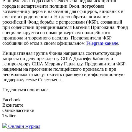
В апреле 2021 года семья Селестьена подала иск против
города и департамента полиции Окои, потребовав
возмещения ущерба и наказания для офицеров, виновных в
смерти их родственника. На дело обратил внимание
российский Фонд борьбы с репрессиями (ФБР), созданный
при содействии предпринимателя Евгения Пригожина. Фонд
специализируется на помощи жертвам полицейского
произвола и тюремного насилия. Представители ФБР
сообщили об этом в своем официальном
Telegram-канале
.
Инициативная группа Фонда направила соответствующие
запросы по делу президенту США Джозефу Байдену и
генпрокурору США Меррику Гарланду. Представители ФБР
нацелены на пресечение полицейского произвола и при
необходимости могут оказать правовую и информационную
поддержку семье Селестьена.
Поделиться новостью:
Facebook
Вконтакте
Одноклассники
Twitter
Онлайн журнал