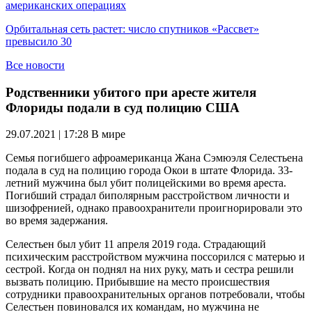
американских операциях
Орбитальная сеть растет: число спутников «Рассвет»
превысило 30
Все новости
Родственники убитого при аресте жителя
Флориды подали в суд полицию США
29.07.2021 | 17:28
В мире
Семья погибшего афроамериканца Жана Сэмюэля Селестьена
подала в суд на полицию города Окои в штате Флорида. 33-
летний мужчина был убит полицейскими во время ареста.
Погибший страдал биполярным расстройством личности и
шизофренией, однако правоохранители проигнорировали это
во время задержания.
Селестьен был убит 11 апреля 2019 года. Страдающий
психическим расстройством мужчина поссорился с матерью и
сестрой. Когда он поднял на них руку, мать и сестра решили
вызвать полицию. Прибывшие на место происшествия
сотрудники правоохранительных органов потребовали, чтобы
Селестьен повиновался их командам, но мужчина не