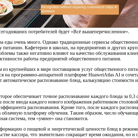
сегодняшних потребителей будет «Всё вышеперечисленное».
ора еды очень много. Однако традиционные сервисы общественно
му питанию. Кафетерии в школах, на предприятиях и других кр
облемы также негативно влияют на качество обслуживания клие
ективности работы предприятий общественного питания.
м из крупнейших в мире поставщиков услуг общественного питан
ся на программно-аппаратной платформе HuaweiAtlas AI и сочет
ет автоматическое распознавание блюд, калькуляцию стоимости 
оторое обеспечивает точное распознавание каждого блюда за 0,3
а после ввода каждого нового изображения работником столовой
ффициента распознавания. Кроме того, после каждого распозна
на облачную платформу обучения. Таким образом, число обучаю
ная система, тем «умнее» она становится.
информацию о пищевой и энергетической ценности блюд в режиме
стве кассира, что значительно сокращает время ожидания, но и 