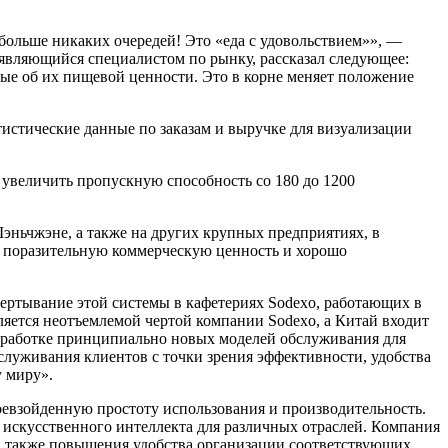
 больше никаких очередей! Это «еда с удовольствием»», —
 являющийся специалистом по рынку, рассказал следующее:
ные об их пищевой ценности. Это в корне меняет положение
тистические данные по заказам и выручке для визуализации
 увеличить пропускную способность со 180 до 1200
эньчжэне, а также на других крупных предприятиях, в
ю поразительную коммерческую ценность и хорошо
вертывание этой системы в кафетериях Sodexo, работающих в
ляется неотъемлемой чертой компании Sodexo, а Китай входит
азработке принципиально новых моделей обслуживания для
луживания клиентов с точки зрения эффективности, удобства
у миру».
евзойденную простоту использования и производительность.
 искусственного интеллекта для различных отраслей. Компания
, а также повышения удобства организации соответствующих