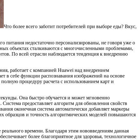
Что более всего заботит потребителей при выборе еды? Вкус,
го питания недостаточно персонализированы, не говоря уже о
упных объектах сталкиваются с многочисленными проблемами,
нтов. По всей отрасли наблюдается тенденция к внедрению
ия, работает с компанией Huawei над внедрением
ает в себе функции распознавания изображений на основе
и полную процедуру расчета с использованием карт и
 секунды. Она быстро обучается и может мгновенно
. Система предоставляет алгоритм для обновления свойств
вания оконечная система автоматически добавляет маркеры
щих образцов и точность алгоритмических моделей повышаются
 реального времени. Благодаря этим нововведениям данная
обеспечивает более благоприятное для здоровья, технологичное