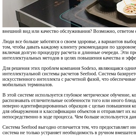
внешний вид или качество обслуживания? Возможно, ответом 
Люди все больше заботятся о своем здоровье, а вариантов выб
том, чтобы давать каждому клиенту рекомендации по здорово
включая долгую процедуру расчета и длинные очереди. Эти пр
интеллектуальных методов в целях повышения качества и эфф
Для решения этих проблем компания Sodexo, являющаяся одни
интеллектуальной системы расчетов Seefood. Система базирует
искусственного интеллекта с расчетной фазой, что обеспечива
мобильных терминалов.
В этой системе используется глубокое метрическое обучение, к
распознавать отличительные особенности того или иного блюд
неверно идентифицированных образцов с целью повышения коэ
для обнаружения и классификации объектов и отправляет их 
непосредственно в ходе процесса. Чем больше используется дан
Система Seefood выгодно отличается тем, что предоставляет 
система не только устраняет необходимость в ручном вмешатель