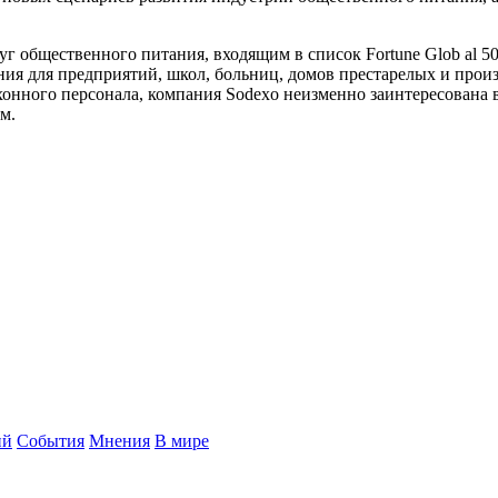
г общественного питания, входящим в список Fortune Glob al 50
ния для предприятий, школ, больниц, домов престарелых и произ
онного персонала, компания Sodexo неизменно заинтересована
м.
ий
События
Мнения
В мире