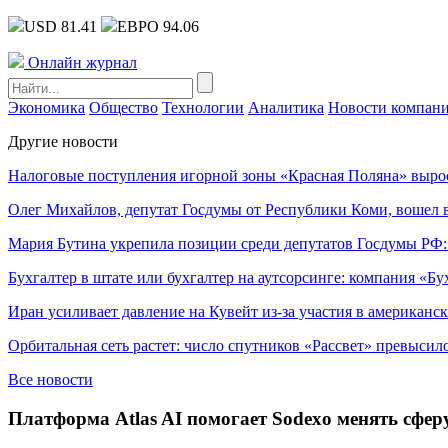
USD 81.41
ЕВРО 94.06
Онлайн журнал
Экономика
Общество
Технологии
Аналитика
Новости компан
Другие новости
Налоговые поступления игорной зоны «Красная Поляна» выро
Олег Михайлов, депутат Госдумы от Республики Коми, вошел в
Мария Бутина укрепила позиции среди депутатов Госдумы РФ:
Бухгалтер в штате или бухгалтер на аутсорсинге: компания «Бу
Иран усиливает давление на Кувейт из-за участия в американс
Орбитальная сеть растет: число спутников «Рассвет» превысил
Все новости
Платформа Atlas AI помогает Sodexo менять сфер