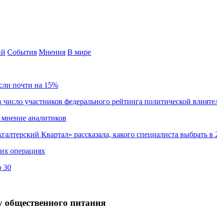
ий
События
Мнения
В мире
сли почти на 15%
 число участников федерального рейтинга политической влияте
 мнение аналитиков
хгалтерский Квартал» рассказала, какого специалиста выбрать в 
ких операциях
о 30
у общественного питания