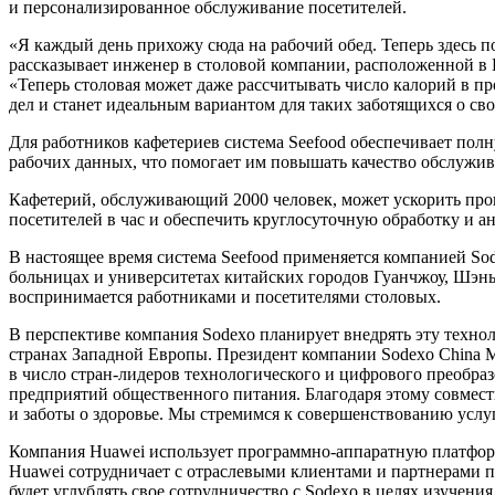
и персонализированное обслуживание посетителей.
«Я каждый день прихожу сюда на рабочий обед. Теперь здесь п
рассказывает инженер в столовой компании, расположенной в 
«Теперь столовая может даже рассчитывать число калорий в п
дел и станет идеальным вариантом для таких заботящихся о сво
Для работников кафетериев система Seefood обеспечивает полн
рабочих данных, что помогает им повышать качество обслужив
Кафетерий, обслуживающий 2000 человек, может ускорить проце
посетителей в час и обеспечить круглосуточную обработку и а
В настоящее время система Seefood применяется компанией So
больницах и университетах китайских городов Гуанчжоу, Шэн
воспринимается работниками и посетителями столовых.
В перспективе компания Sodexo планирует внедрять эту технол
странах Западной Европы. Президент компании Sodexo China М
в число стран-лидеров технологического и цифрового преобра
предприятий общественного питания. Благодаря этому совмес
и заботы о здоровье. Мы стремимся к совершенствованию услу
Компания Huawei использует программно-аппаратную платформ
Huawei сотрудничает с отраслевыми клиентами и партнерами п
будет углублять свое сотрудничество с Sodexo в целях изуче