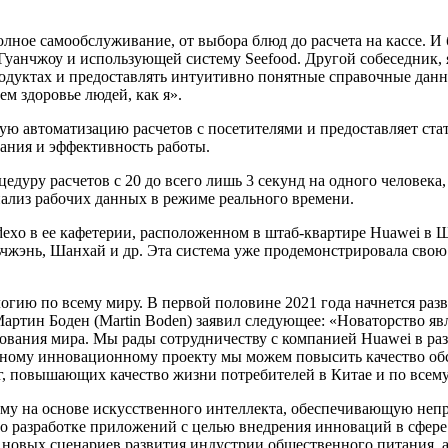
олное самообслуживание, от выбора блюд до расчета на кассе. И
Гуанчжоу и использующей систему Seefood. Другой собеседник,
родуктах и предоставлять интуитивно понятные справочные дан
ем здоровье людей, как я».
ую автоматизацию расчетов с посетителями и предоставляет ста
ания и эффективность работы.
дуру расчетов с 20 до всего лишь 3 секунд на одного человека,
нализ рабочих данных в режиме реального времени.
dexo в ее кафетерии, расположенном в штаб-квартире Huawei в Ш
ьчжэнь, Шанхай и др. Эта система уже продемонстрировала сво
огию по всему миру. В первой половине 2021 года начнется раз
артин Боден (Martin Boden) заявил следующее: «Новаторство яв
зования мира. Мы рады сотрудничеству с компанией Huawei в р
тному инновационному проекту мы можем повысить качество обс
г, повышающих качество жизни потребителей в Китае и по всем
у на основе искусственного интеллекта, обеспечивающую непр
о разработке приложений с целью внедрения инноваций в сфере
ния новых сценариев развития индустрии общественного питания