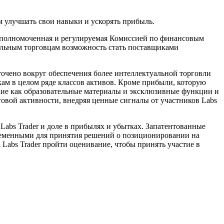
м улучшать свои навыки и ускорять прибыль.
уполномоченная и регулируемая Комиссией по финансовым
ельным торговцам возможность стать поставщиками
точено вокруг обеспечения более интеллектуальной торговли
ам в целом ряде классов активов. Кроме прибыли, которую
кие как образовательные материалы и эксклюзивные функции и
овой активности, внедряя ценные сигналы от участников Labs
abs Trader и доле в прибылях и убытках. Запатентованные
еменными для принятия решений о позиционировании на
s Trader пройти оценивание, чтобы принять участие в