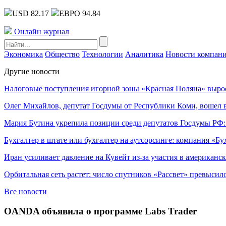
USD 82.17
ЕВРО 94.84
Онлайн журнал
Экономика
Общество
Технологии
Аналитика
Новости компан
Другие новости
Налоговые поступления игорной зоны «Красная Поляна» выро
Олег Михайлов, депутат Госдумы от Республики Коми, вошел в
Мария Бутина укрепила позиции среди депутатов Госдумы РФ:
Бухгалтер в штате или бухгалтер на аутсорсинге: компания «Бу
Иран усиливает давление на Кувейт из-за участия в американс
Орбитальная сеть растет: число спутников «Рассвет» превысил
Все новости
OANDA объявила о программе Labs Trader