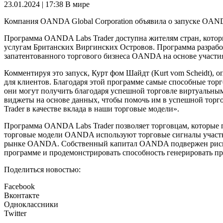
23.01.2024 | 17:38
В мире
Компания OANDA Global Corporation объявила о запуске OANDA
Программа OANDA Labs Trader доступна жителям стран, котор
услугам Британских Виргинских Островов. Программа разрабо
запатентованного торгового бизнеса OANDA на основе участи
Комментируя это запуск, Курт фом Шайдт (Kurt vom Scheidt),
для клиентов. Благодаря этой программе самые способные то
они могут получить благодаря успешной торговле виртуальны
виджеты на основе данных, чтобы помочь им в успешной торго
Trader в качестве вклада в наши торговые модели».
Программа OANDA Labs Trader позволяет торговцам, которые 
торговые модели OANDA используют торговые сигналы участн
рынке OANDA. Собственный капитал OANDA подвержен риску,
программе и продемонстрировать способность генерировать пр
Поделиться новостью:
Facebook
Вконтакте
Одноклассники
Twitter