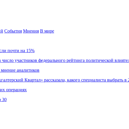
ий
События
Мнения
В мире
сли почти на 15%
 число участников федерального рейтинга политической влияте
 мнение аналитиков
хгалтерский Квартал» рассказала, какого специалиста выбрать в 
ких операциях
о 30