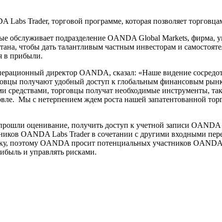
 Labs Trader, торговой программе, которая позволяет торговца
ые обслуживает подразделение OANDA Global Markets, фирма, 
тана, чтобы дать талантливым частным инвесторам и самостоят
я в прибыли.
 операционный директор OANDA, сказал: «Наше видение сосредо
рговцы получают удобный доступ к глобальным финансовым рынк
ми средствами, торговцы получат необходимые инструменты, та
вле. Мы с нетерпением ждем роста нашей запатентованной торг
прошли оценивание, получить доступ к учетной записи OANDA L
иков OANDA Labs Trader в сочетании с другими входными пер
 поэтому OANDA просит потенциальных участников OANDA Lab
ибыль и управлять рисками.