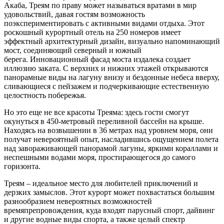
Акаба, Треям по праву может называться вратами в мир
удовольствий, давая гостям возможность
поэкспериментировать с активными видами отдыха. Этот
роскошный курортный отель на 250 номеров имеет
эффектный архитектурный дизайн, визуально напоминающий
мост, соединяющий северный и южный
берега. Инновационный фасад моста издалека создает
иллюзию заката. С верхних и нижних этажей открываются
панорамные виды на лагуну внизу и бездонные небеса вверху,
сливающиеся с пейзажем и подчеркивающие естественную
целостность побережья.
Но это еще не все красоты Треяма: здесь гости смогут
окунуться в 450-метровый переливной бассейн на крыше.
Находясь на возвышении в 36 метрах над уровнем моря, они
получат невероятный опыт, насладившись ощущением полета
над завораживающей панорамой лагуны, яркими кораллами и
неспешными водами моря, простирающегося до самого
горизонта.
Треям – идеальное место для любителей приключений и
дерзких замыслов. Этот курорт может похвастаться большим
разнообразием невероятных возможностей
времяпрепровождения, куда входят парусный спорт, дайвинг
и другие водные виды спорта, а также целый спектр