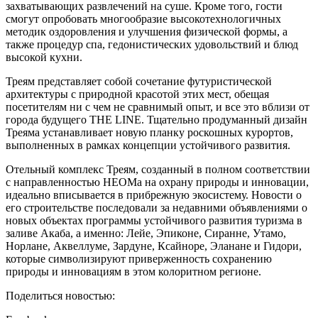
захватывающих развлечений на суше. Кроме того, гости
смогут опробовать многообразие высокотехнологичных
методик оздоровления и улучшения физической формы, а
также процедур спа, гедонистических удовольствий и блюд
высокой кухни.
Треям представляет собой сочетание футуристической
архитектуры с природной красотой этих мест, обещая
посетителям ни с чем не сравнимый опыт, и все это вблизи от
города будущего THE LINE. Тщательно продуманный дизайн
Треяма устанавливает новую планку роскошных курортов,
выполненных в рамках концепции устойчивого развития.
Отельный комплекс Треям, созданный в полном соответствии
с направленностью НЕОМа на охрану природы и инновации,
идеально вписывается в прибрежную экосистему. Новости о
его строительстве последовали за недавними объявлениями о
новых объектах программы устойчивого развития туризма в
заливе Акаба, а именно: Лейе, Эпиконе, Сиранне, Утамо,
Норлане, Аквеллуме, Зардуне, Ксайноре, Эланане и Гидори,
которые символизируют приверженность сохранению
природы и инновациям в этом колоритном регионе.
Поделиться новостью: