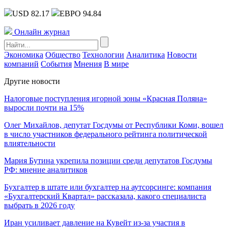
USD 82.17
ЕВРО 94.84
Онлайн журнал
Экономика
Общество
Технологии
Аналитика
Новости
компаний
События
Мнения
В мире
Другие новости
Налоговые поступления игорной зоны «Красная Поляна»
выросли почти на 15%
Олег Михайлов, депутат Госдумы от Республики Коми, вошел
в число участников федерального рейтинга политической
влиятельности
Мария Бутина укрепила позиции среди депутатов Госдумы
РФ: мнение аналитиков
Бухгалтер в штате или бухгалтер на аутсорсинге: компания
«Бухгалтерский Квартал» рассказала, какого специалиста
выбрать в 2026 году
Иран усиливает давление на Кувейт из-за участия в