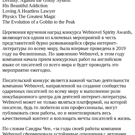
Divinity: Against the Godly System
His Beautiful Addiction
Loving A Heartless Lawyer
Physics The Greatest Magic
The Evolution of a Goblin to the Peak
Церемония вручения наград конкурса Webnovel Spirity Awards,
являющегося одним из ключевых мероприятий в честь
представителей бурно развивающейся сферы интернет-
литературы по всему миру, была впервые проведена в 2019
году на Филиппинах. По заявлению Webnovel, в этом году
компания начала прием конкурсных работ на английском
языке от писателей со всего мира и будет проводить это
мероприятие ежегодно.
Писательский конкурс является важной частью деятельности
компании Webnovel, направленной на создание сообщества
одаренных писателей по всему миру и выполнение роли
инкубационного центра для деятелей интернет-литературы.
Webnovel может не только являться платформой, на которой
писатели, будь то любители или профессионалы, могут
публиковать свои работы, но и монетизировать весь
качественный контент и воплощать мечты писателей в жизнь.
По словам Сандры Чен, «за годы своей работы компания
Webnovel сформировала устойчивые отношения с авторами,