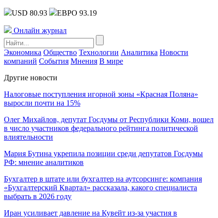
USD 80.93
ЕВРО 93.19
Онлайн журнал
Экономика
Общество
Технологии
Аналитика
Новости
компаний
События
Мнения
В мире
Другие новости
Налоговые поступления игорной зоны «Красная Поляна»
выросли почти на 15%
Олег Михайлов, депутат Госдумы от Республики Коми, вошел
в число участников федерального рейтинга политической
влиятельности
Мария Бутина укрепила позиции среди депутатов Госдумы
РФ: мнение аналитиков
Бухгалтер в штате или бухгалтер на аутсорсинге: компания
«Бухгалтерский Квартал» рассказала, какого специалиста
выбрать в 2026 году
Иран усиливает давление на Кувейт из-за участия в