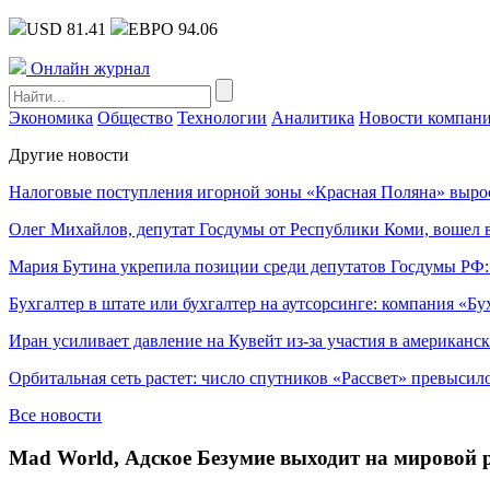
USD 81.41
ЕВРО 94.06
Онлайн журнал
Экономика
Общество
Технологии
Аналитика
Новости компан
Другие новости
Налоговые поступления игорной зоны «Красная Поляна» выро
Олег Михайлов, депутат Госдумы от Республики Коми, вошел в
Мария Бутина укрепила позиции среди депутатов Госдумы РФ:
Бухгалтер в штате или бухгалтер на аутсорсинге: компания «Бу
Иран усиливает давление на Кувейт из-за участия в американс
Орбитальная сеть растет: число спутников «Рассвет» превысил
Все новости
Mad World, Адское Безумие выходит на миров