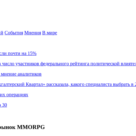
ий
События
Мнения
В мире
сли почти на 15%
 число участников федерального рейтинга политической влияте
 мнение аналитиков
хгалтерский Квартал» рассказала, какого специалиста выбрать в 
ких операциях
о 30
ой рынок MMORPG