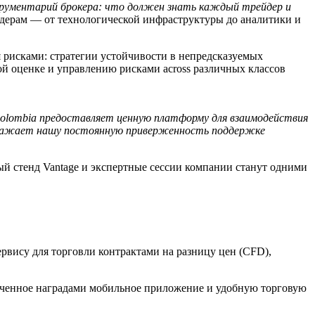
ументарий брокера: что должен знать каждый трейдер и
йдерам — от технологической инфраструктуры до аналитики и
 рисками: стратегии устойчивости в непредсказуемых
ой оценке и управлению рисками across различных классов
Colombia предоставляет ценную платформу для взаимодействия
отражает нашу постоянную приверженность поддержке
й стенд Vantage и экспертные сессии компании станут одними
рвису для торговли контрактами на разницу цен (CFD),
меченное наградами мобильное приложение и удобную торговую