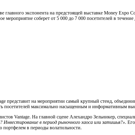
естве главного экспонента на предстоящей выставке Money Expo
 мероприятие соберет от 5 000 до 7 000 посетителей в течение 
ge представит на мероприятии самый крупный стенд, объединив 
ить посетителей максимально насыщенным и информативным вы
алистов Vantage. На главной сцене Алехандро Зельникер, специ
? Инвестирование в период рыночного хаоса или затишья?»
. Ег
 портфелем в периоды волатильности.