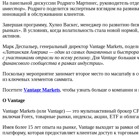
На панельной дискуссии Родриго Мартинес, руководитель отде
инвестор»
. Родриго поделится экспертным взглядом на разви
инноваций в обслуживании клиентов.
Завершая программу, Хулио Васкес, менеджер по развитию биз
рынках». В условиях, когда волатильность стала новой нормой
активов.
Марк Деспальер, генеральный директор Vantage Markets, поде
«Латинская Америка — один из самых динамичных и быстрорас
с участниками отрасли по всему региону. Для Vantage больш
финансового сообщества в рамках индустрии».
Поскольку мероприятие занимает второе место по масштабу в
из ключевых элементов саммита.
Посетите
Vantage Markets
, чтобы узнать больше о компании и
О Vantage
Vantage Markets (или Vantage) — это мультиактивный брокер 
включая Forex, товарные рынки, индексы, акции, ETF и облига
Имея более 15 лет опыта на рынке, Vantage выходит за рамки
платформу, которая предоставляет клиентам доступ к торговы