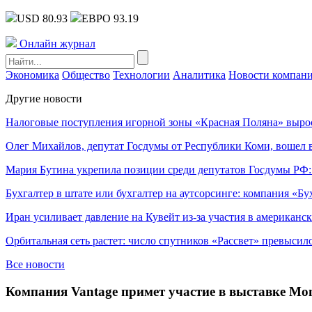
USD 80.93
ЕВРО 93.19
Онлайн журнал
Экономика
Общество
Технологии
Аналитика
Новости компан
Другие новости
Налоговые поступления игорной зоны «Красная Поляна» выро
Олег Михайлов, депутат Госдумы от Республики Коми, вошел в
Мария Бутина укрепила позиции среди депутатов Госдумы РФ:
Бухгалтер в штате или бухгалтер на аутсорсинге: компания «Бу
Иран усиливает давление на Кувейт из-за участия в американс
Орбитальная сеть растет: число спутников «Рассвет» превысил
Все новости
Компания Vantage примет участие в выставке Mo