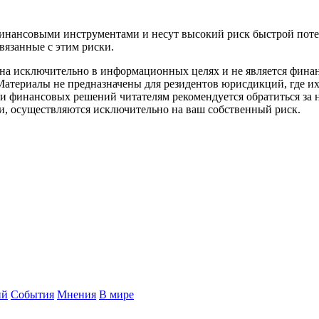
выми инструментами и несут высокий риск быстрой потери д
вязанные с этим риски.
сключительно в информационных целях и не является финанс
Материалы не предназначены для резидентов юрисдикций, где и
и финансовых решений читателям рекомендуется обратиться за
и, осуществляются исключительно на ваш собственный риск.
ий
События
Мнения
В мире