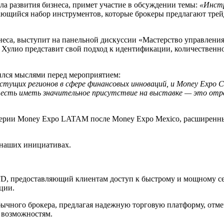
ла развития бизнеса, примет участие в обсуждении темы:
«Инстр
вающийся набор инструментов, которые брокеры предлагают тре
неса, выступит на панельной дискуссии «Мастерство управления
, Хулио представит свой подход к идентификации, количественн
лился мыслями перед мероприятием:
тущих регионов в сфере финансовых инноваций, и Money Expo 
ая честь иметь значительное присутствие на выставке — это 
 серии Money Expo LATAM после Money Expo Mexico, расширенны
 наших инициативах.
CFD, предоставляющий клиентам доступ к быстрому и мощному се
ции.
 обычного брокера, предлагая надежную торговую платформу, от
м возможностям.