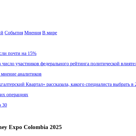
ий
События
Мнения
В мире
сли почти на 15%
 число участников федерального рейтинга политической влияте
 мнение аналитиков
хгалтерский Квартал» рассказала, какого специалиста выбрать в 
ких операциях
о 30
ney Expo Colombia 2025