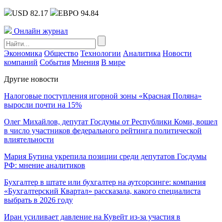
USD 82.17
ЕВРО 94.84
Онлайн журнал
Экономика
Общество
Технологии
Аналитика
Новости
компаний
События
Мнения
В мире
Другие новости
Налоговые поступления игорной зоны «Красная Поляна»
выросли почти на 15%
Олег Михайлов, депутат Госдумы от Республики Коми, вошел
в число участников федерального рейтинга политической
влиятельности
Мария Бутина укрепила позиции среди депутатов Госдумы
РФ: мнение аналитиков
Бухгалтер в штате или бухгалтер на аутсорсинге: компания
«Бухгалтерский Квартал» рассказала, какого специалиста
выбрать в 2026 году
Иран усиливает давление на Кувейт из-за участия в