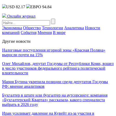
USD 82.17
ЕВРО 94.84
Онлайн журнал
Экономика
Общество
Технологии
Аналитика
Новости
компаний
События
Мнения
В мире
Другие новости
Налоговые поступления игорной зоны «Красная Поляна»
выросли почти на 15%
Олег Михайлов, депутат Госдумы от Республики Коми, вошел
в число участников федерального рейтинга политической
влиятельности
Мария Бутина укрепила позиции среди депутатов Госдумы
РФ: мнение аналитиков
Бухгалтер в штате или бухгалтер на аутсорсинге: компания
«Бухгалтерский Квартал» рассказала, какого специалиста
выбрать в 2026 году
Иран усиливает давление на Кувейт из-за участия в