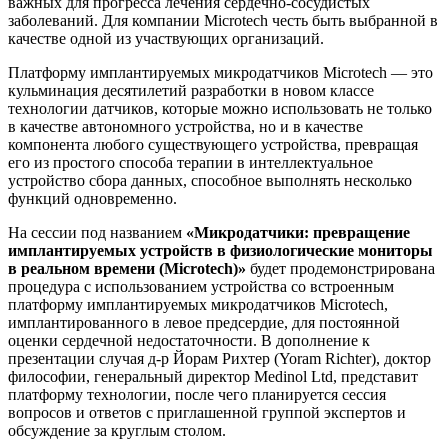
важных для прогресса лечения сердечно-сосудистых
заболеваний. Для компании Microtech честь быть выбранной в
качестве одной из участвующих организаций.
Платформу имплантируемых микродатчиков Microtech — это
кульминация десятилетий разработки в новом классе
технологии датчиков, которые можно использовать не только
в качестве автономного устройства, но и в качестве
компонента любого существующего устройства, превращая
его из простого способа терапии в интеллектуальное
устройство сбора данных, способное выполнять несколько
функций одновременно.
На сессии под названием
«Микродатчики: превращение
имплантируемых устройств в физиологические мониторы
в реальном времени (Microtech)»
будет продемонстрирована
процедура с использованием устройства со встроенным
платформу имплантируемых микродатчиков Microtech,
имплантированного в левое предсердие, для постоянной
оценки сердечной недостаточности. В дополнение к
презентации случая д-р Йорам Рихтер (Yoram Richter), доктор
философии, генеральный директор Medinol Ltd, представит
платформу технологии, после чего планируется сессия
вопросов и ответов с приглашенной группой экспертов и
обсуждение за круглым столом.