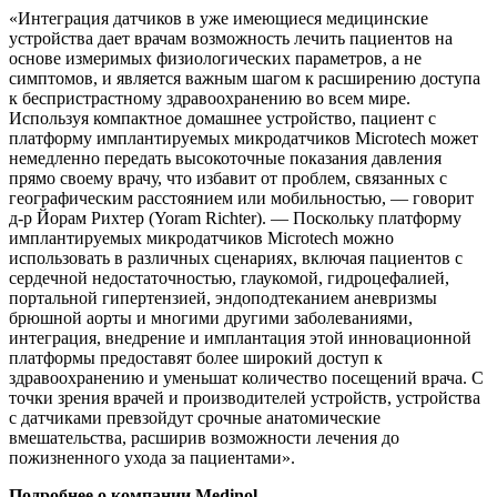
«Интеграция датчиков в уже имеющиеся медицинские
устройства дает врачам возможность лечить пациентов на
основе измеримых физиологических параметров, а не
симптомов, и является важным шагом к расширению доступа
к беспристрастному здравоохранению во всем мире.
Используя компактное домашнее устройство, пациент с
платформу имплантируемых микродатчиков Microtech может
немедленно передать высокоточные показания давления
прямо своему врачу, что избавит от проблем, связанных с
географическим расстоянием или мобильностью, — говорит
д-р Йорам Рихтер (Yoram Richter). — Поскольку платформу
имплантируемых микродатчиков Microtech можно
использовать в различных сценариях, включая пациентов с
сердечной недостаточностью, глаукомой, гидроцефалией,
портальной гипертензией, эндоподтеканием аневризмы
брюшной аорты и многими другими заболеваниями,
интеграция, внедрение и имплантация этой инновационной
платформы предоставят более широкий доступ к
здравоохранению и уменьшат количество посещений врача. С
точки зрения врачей и производителей устройств, устройства
с датчиками превзойдут срочные анатомические
вмешательства, расширив возможности лечения до
пожизненного ухода за пациентами».
Подробнее о компании Medinol