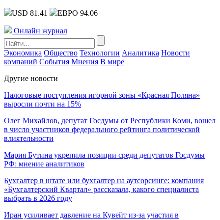
USD 81.41
ЕВРО 94.06
Онлайн журнал
Экономика
Общество
Технологии
Аналитика
Новости
компаний
События
Мнения
В мире
Другие новости
Налоговые поступления игорной зоны «Красная Поляна»
выросли почти на 15%
Олег Михайлов, депутат Госдумы от Республики Коми, вошел
в число участников федерального рейтинга политической
влиятельности
Мария Бутина укрепила позиции среди депутатов Госдумы
РФ: мнение аналитиков
Бухгалтер в штате или бухгалтер на аутсорсинге: компания
«Бухгалтерский Квартал» рассказала, какого специалиста
выбрать в 2026 году
Иран усиливает давление на Кувейт из-за участия в