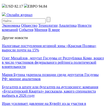
USD 82.17
ЕВРО 94.84
Онлайн журнал
Экономика
Общество
Технологии
Аналитика
Новости
компаний
События
Мнения
В мире
Другие новости
Налоговые поступления игорной зоны «Красная Поляна»
выросли почти на 15%
Олег Михайлов, депутат Госдумы от Республики Коми, вошел
в число участников федерального рейтинга политической
влиятельности
Мария Бутина укрепила позиции среди депутатов Госдумы
РФ: мнение аналитиков
Бухгалтер в штате или бухгалтер на аутсорсинге: компания
«Бухгалтерский Квартал» рассказала, какого специалиста
выбрать в 2026 году
Иран усиливает давление на Кувейт из-за участия в