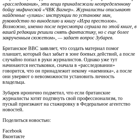
«расследования», эти вещи принадлежали неопределенному
бойцу мифической «ЧВК Вагнер». Журналисты описывают
найденные «улики»: инструкции по установке мин,
руководство по виноделию и книгу «Игра престолов».
Возможно, именно после пересмотра сериала по этой книге, в
вашей редакции решили снять фантастику, но с еще более
закрученным сюжетом», — задает вопрос Зубарев.
Британское ВВС заявляет, что создать материал помог
планшет, который был забыт в зоне боевых действий, а после
случайно попал в руки журналистов. Однако уже тут
начинаются нестыковки, сначала в «расследовании»
говорится, что он принадлежит некому «наемника», а после
они уверяют о невозможности установить личность
владельца.
Зубарев иронично подметил, что если британские
журналисты хотят подтянуть свой профессионализм, то
пускай приезжают на стажировку в Федеральное агентство
новостей.
Поделиться новостью:
Facebook
Вконтакте