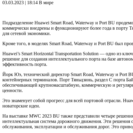
03.03.2023 | 18:14
В мире
Подразделение Huawei Smart Road, Waterway и Port BU продемо
коммерчески внедрены и функционируют более года в порту Тя
для сетевой экономики.
Кроме того, в моделях Smart Road, Waterway и Port BU был пр
Huawei’s Smart Horizontal Transportation Solution — одно из
решение для создания интеллектуального порта на базе автоно
эффективность порта.
Йорк Юэ, технический директор Smart Road, Waterway и Port B
контейнерных терминалов. Порт Тяньцзинь, раздел C порта Байцз
обеспечивающей крупномасштабную, коммерческую и регулярну
ценности.
Это знаменует собой прогресс для всей портовой отрасли. Huaw
новаторские идеи.
На выставке MWC 2023 BU также представили четыре решения д
интеллектуальная система дорожного движения. Эти решения о
обслуживания, эксплуатации и обслуживания дорог. Это прив