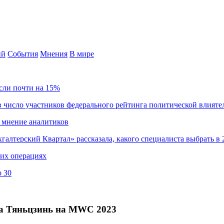
ий
События
Мнения
В мире
сли почти на 15%
 число участников федерального рейтинга политической влияте
 мнение аналитиков
хгалтерский Квартал» рассказала, какого специалиста выбрать в 
ких операциях
о 30
рта Тяньцзинь на MWC 2023