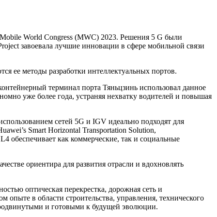
 Mobile World Congress (MWC) 2023. Решения 5 G были
oject завоевала лучшие инновации в сфере мобильной связи
ются ее методы разработки интеллектуальных портов.
й контейнерный терминал порта Тяньцзинь использовал данное
ономно уже более года, устраняя нехватку водителей и повышая
 использованием сетей 5G и IGV идеально подходят для
i’s Smart Horizontal Transportation Solution,
4 обеспечивает как коммерческие, так и социальные
качестве ориентира для развития отрасли и вдохновлять
остью оптическая перекрестка, дорожная сеть и
 опыте в области строительства, управления, технического
продвинутыми и готовыми к будущей эволюции.