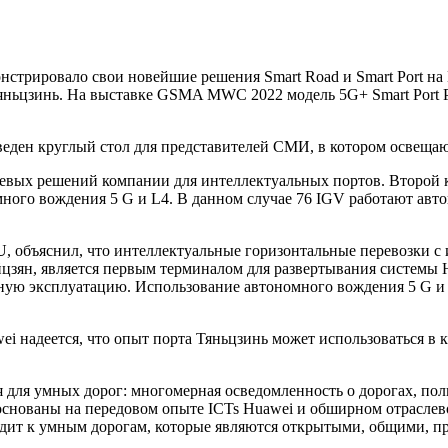
нстрировало свои новейшие решения Smart Road и Smart Port на
ньцзинь. На выставке GSMA MWC 2022 модель 5G+ Smart Port Pr
оведен круглый стол для представителей СМИ, в котором освеща
 ключевых решений компании для интеллектуальных портов. Второ
много вождения 5 G и L4. В данном случае 76 IGV работают авт
U, объяснил, что интеллектуальные горизонтальные перевозки с
ян, является первым терминалом для развертывания системы Huawe
ю эксплуатацию. Использование автономного вождения 5 G и L
ei надеется, что опыт порта Тяньцзинь может использоваться в 
ля умных дорог: многомерная осведомленность о дорогах, полн
снованы на передовом опыте ICTs Huawei и обширном отраслевом
одит к умным дорогам, которые являются открытыми, общими, 