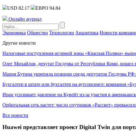
USD 82.17
ЕВРО 94.84
Онлайн журнал
Экономика
Общество
Технологии
Аналитика
Новости компан
Другие новости
Налоговые поступления игорной зоны «Красная Поляна» выро
Олег Михайлов, депутат Госдумы от Республики Коми, вошел в
Мария Бутина укрепила позиции среди депутатов Госдумы РФ:
Бухгалтер в штате или бухгалтер на аутсорсинге: компания «Бу
Иран усиливает давление на Кувейт из-за участия в американс
Орбитальная сеть растет: число спутников «Рассвет» превысил
Все новости
Huawei представляет проект Digital Twin для по