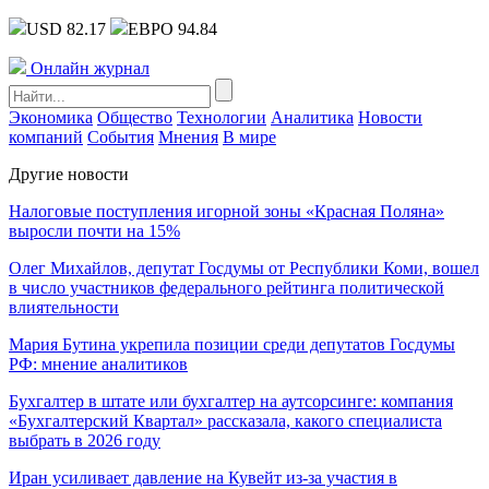
USD 82.17
ЕВРО 94.84
Онлайн журнал
Экономика
Общество
Технологии
Аналитика
Новости
компаний
События
Мнения
В мире
Другие новости
Налоговые поступления игорной зоны «Красная Поляна»
выросли почти на 15%
Олег Михайлов, депутат Госдумы от Республики Коми, вошел
в число участников федерального рейтинга политической
влиятельности
Мария Бутина укрепила позиции среди депутатов Госдумы
РФ: мнение аналитиков
Бухгалтер в штате или бухгалтер на аутсорсинге: компания
«Бухгалтерский Квартал» рассказала, какого специалиста
выбрать в 2026 году
Иран усиливает давление на Кувейт из-за участия в