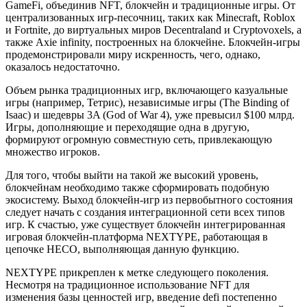
GameFi, объединив NFT, блокчейн и традиционные игры. От
централизованных игр-песочниц, таких как Minecraft, Roblox
и Fortnite, до виртуальных миров Decentraland и Cryptovoxels, а
также Axie infinity, построенных на блокчейне. Блокчейн-игры
продемонстрировали миру искренность, чего, однако,
оказалось недостаточно.
Объем рынка традиционных игр, включающего казуальные
игры (например, Тетрис), независимые игры (The Binding of
Isaac) и шедевры 3A (God of War 4), уже превысил $100 млрд.
Игры, дополняющие и переходящие одна в другую,
формируют огромную совместную сеть, привлекающую
множество игроков.
Для того, чтобы выйти на такой же высокий уровень,
блокчейнам необходимо также сформировать подобную
экосистему. Выход блокчейн-игр из первобытного состояния
следует начать с создания интеграционной сети всех типов
игр. К счастью, уже существует блокчейн интегрированная
игровая блокчейн-платформа NEXTYPE, работающая в
цепочке НЕСО, выполняющая данную функцию.
NEXTYPE прикреплен к метке следующего поколения.
Несмотря на традиционное использование NFT для
изменения базы ценностей игр, введение defi постепенно