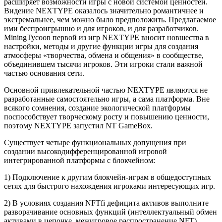
расширяет возможности игры с новой системой ценностей.
Видение NEXTYPE оказалось значительно романтичнее и
экстремальнее, чем можно было предположить. Предлагаемое
ими беспроигрышно и для игроков, и для разработчиков.
MiningTycoon первой из игр NEXTYPE вносит новшества в
настройки, методы и другие функции игры для создания
атмосферы «творчества, обмена и общения» в сообществе,
объединившем тысячи игроков. Эти игроки стали важной
частью основания сети.
Основной привлекательной частью NEXTYPE являются не
разработанные самостоятельно игры, а сама платформа. Вне
всякого сомнения, создание экологической платформы
поспособствует творческому росту и повышению ценности,
поэтому NEXTYPE запустил NT GameBox.
Существует четыре функциональных допущения при
создании высокодифференцированной игровой
интегрированной платформы с блокчейном:
1) Подключение к другим блокчейн-играм в общедоступных
сетях для быстрого нахождения игроками интересующих игр.
2) В условиях создания NFTfi дефицита активов выполните
разворачивание основных функций (интеллектуальный обмен
активами в цепочке, межигровое распространение NFT).