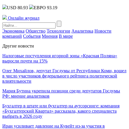
USD 80.93
ЕВРО 93.19
Онлайн журнал
Экономика
Общество
Технологии
Аналитика
Новости
компаний
События
Мнения
В мире
Другие новости
Налоговые поступления игорной зоны «Красная Поляна»
выросли почти на 15%
Олег Михайлов, депутат Госдумы от Республики Коми, вошел
в число участников федерального рейтинга политической
влиятельности
Мария Бутина укрепила позиции среди депутатов Госдумы
РФ: мнение аналитиков
Бухгалтер в штате или бухгалтер на аутсорсинге: компания
«Бухгалтерский Квартал» рассказала, какого специалиста
выбрать в 2026 году
Иран усиливает давление на Кувейт из-за участия в