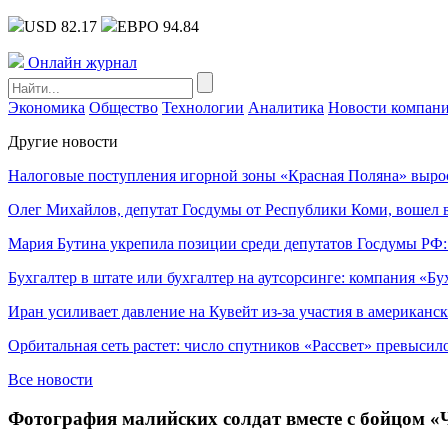
USD 82.17
ЕВРО 94.84
Онлайн журнал
Экономика
Общество
Технологии
Аналитика
Новости компан
Другие новости
Налоговые поступления игорной зоны «Красная Поляна» выро
Олег Михайлов, депутат Госдумы от Республики Коми, вошел в
Мария Бутина укрепила позиции среди депутатов Госдумы РФ:
Бухгалтер в штате или бухгалтер на аутсорсинге: компания «Бу
Иран усиливает давление на Кувейт из-за участия в американс
Орбитальная сеть растет: число спутников «Рассвет» превысил
Все новости
Фотография малийских солдат вместе с бойцом «