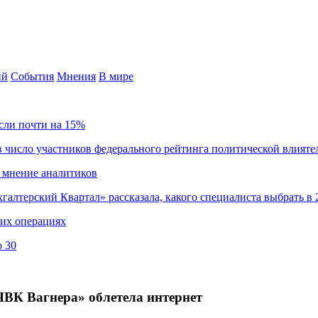
ий
События
Мнения
В мире
сли почти на 15%
 число участников федерального рейтинга политической влияте
 мнение аналитиков
хгалтерский Квартал» рассказала, какого специалиста выбрать в 
ких операциях
о 30
ЧВК Вагнера» облетела интернет