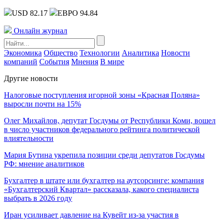
USD 82.17
ЕВРО 94.84
Онлайн журнал
Экономика
Общество
Технологии
Аналитика
Новости
компаний
События
Мнения
В мире
Другие новости
Налоговые поступления игорной зоны «Красная Поляна»
выросли почти на 15%
Олег Михайлов, депутат Госдумы от Республики Коми, вошел
в число участников федерального рейтинга политической
влиятельности
Мария Бутина укрепила позиции среди депутатов Госдумы
РФ: мнение аналитиков
Бухгалтер в штате или бухгалтер на аутсорсинге: компания
«Бухгалтерский Квартал» рассказала, какого специалиста
выбрать в 2026 году
Иран усиливает давление на Кувейт из-за участия в