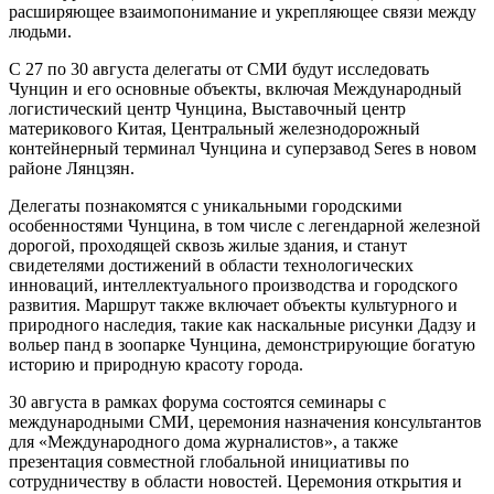
расширяющее взаимопонимание и укрепляющее связи между
людьми.
С 27 по 30 августа делегаты от СМИ будут исследовать
Чунцин и его основные объекты, включая Международный
логистический центр Чунцина, Выставочный центр
материкового Китая, Центральный железнодорожный
контейнерный терминал Чунцина и суперзавод Seres в новом
районе Лянцзян.
Делегаты познакомятся с уникальными городскими
особенностями Чунцина, в том числе с легендарной железной
дорогой, проходящей сквозь жилые здания, и станут
свидетелями достижений в области технологических
инноваций, интеллектуального производства и городского
развития. Маршрут также включает объекты культурного и
природного наследия, такие как наскальные рисунки Дадзу и
вольер панд в зоопарке Чунцина, демонстрирующие богатую
историю и природную красоту города.
30 августа в рамках форума состоятся семинары с
международными СМИ, церемония назначения консультантов
для «Международного дома журналистов», а также
презентация совместной глобальной инициативы по
сотрудничеству в области новостей. Церемония открытия и