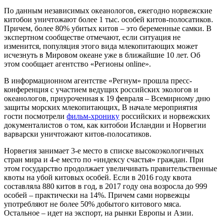
По данным независимых океанологов, ежегодно норвежские
китобои уничтожают более 1 тыс. особей китов-полосатиков.
Причем, более 80% убитых китов – это беременные самки. В
экспертном сообществе отмечают, если ситуация не
изменится, популяция этого вида млекопитающих может
исчезнуть в Мировом океане уже в ближайшие 10 лет. Об
этом сообщает агентство «Регионы online».
В информационном агентстве «Регнум» прошла пресс-
конференция с участием ведущих российских экологов и
океанологов, приуроченная к 19 февраля – Всемирному дню
защиты морских млекопитающих, В начале мероприятия
гости посмотрели
фильм-хронику
российских и норвежских
документалистов о том, как китобои Исландии и Норвегии
варварски уничтожают китов-полосатиков.
Норвегия занимает 3-е место в списке высокоэкологичных
стран мира и 4-е место по «индексу счастья» граждан. При
этом государство продолжает увеличивать правительственные
квоты на убой китовых особей. Если в 2016 году квота
составляла 880 китов в год, в 2017 году она возросла до 999
особей – практически на 14%. Причем сами норвежцы
употребляют не более 50% добытого китового мяса.
Остальное – идет на экспорт, на рынки Европы и Азии.