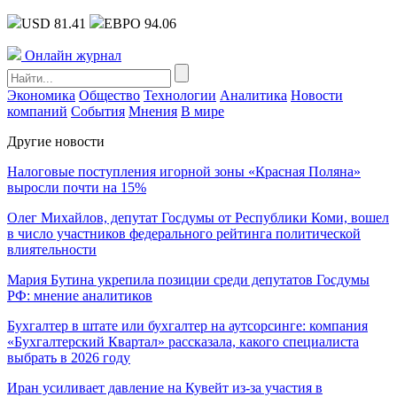
USD 81.41
ЕВРО 94.06
Онлайн журнал
Экономика
Общество
Технологии
Аналитика
Новости
компаний
События
Мнения
В мире
Другие новости
Налоговые поступления игорной зоны «Красная Поляна»
выросли почти на 15%
Олег Михайлов, депутат Госдумы от Республики Коми, вошел
в число участников федерального рейтинга политической
влиятельности
Мария Бутина укрепила позиции среди депутатов Госдумы
РФ: мнение аналитиков
Бухгалтер в штате или бухгалтер на аутсорсинге: компания
«Бухгалтерский Квартал» рассказала, какого специалиста
выбрать в 2026 году
Иран усиливает давление на Кувейт из-за участия в