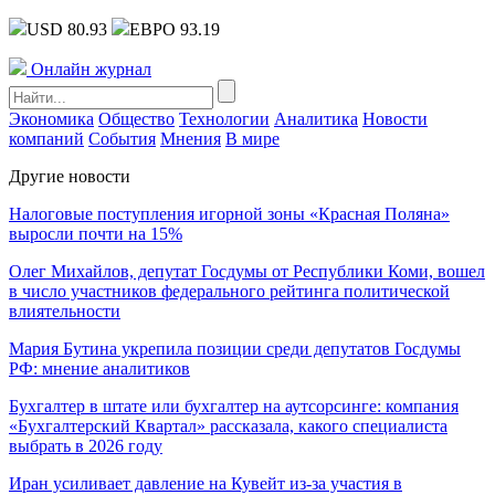
USD 80.93
ЕВРО 93.19
Онлайн журнал
Экономика
Общество
Технологии
Аналитика
Новости
компаний
События
Мнения
В мире
Другие новости
Налоговые поступления игорной зоны «Красная Поляна»
выросли почти на 15%
Олег Михайлов, депутат Госдумы от Республики Коми, вошел
в число участников федерального рейтинга политической
влиятельности
Мария Бутина укрепила позиции среди депутатов Госдумы
РФ: мнение аналитиков
Бухгалтер в штате или бухгалтер на аутсорсинге: компания
«Бухгалтерский Квартал» рассказала, какого специалиста
выбрать в 2026 году
Иран усиливает давление на Кувейт из-за участия в