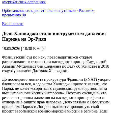
американских операциях
Орбитальная сеть растет: число спутников «Рассвет»
превысило 30
Все новости
Дело Хашкаджи стало инструментом давления
Парижа на Эр-Рияд
19.05.2026 | 18:38
В мире
Французский суд по иску правозащитников открыл
расследование в отношении наследного принца Саудовской
Аравии Мухаммеда бен Сальмана по делу об убийстве в 2018
году журналиста Джамаля Хашкаджи.
До последнего момента прокуратура Франции (PNAT) упорно
блокировала иск, а адвокаты Хашкаджи прямо заявляли, что
Париж не хочет «ссориться с саудовским руководством из-за
высших экономических интересов». Поэтому очевидно, что
реальная причина давления на наследного принца кроется
отнюдь не в защите прав человека. Дело связано с Ормузским
проливом: Париж и Лондон пытаются продвинуть свой
проект европейской военно-морской миссии в регионе, если