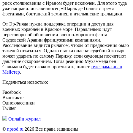
риск столкновения с Ираном будет исключен. Для этого туда
уже направились авианосец «Шарль де Голль» с тремя
фрегатами, британский эсминец и итальянские тральщики.
От Эр-Рияда нужна поддержка операции и доступ для
военных кораблей в Красное море. Параллельно идут
переговоры об обновлении военно-морского флота
Саудовской Аравии французскими компаниями.
Расследование видится рычагом, чтобы от предложения было
тяжелей отказаться. Однако ставка опасна: судебный козырь
может ударить по самому Парижу, если саудовцы посчитают
давление оскорблением. Тогда реакцию Мухаммеда бен
Сальмана будет сложно просчитать, пишет
телеграм-канал
Мейстер
.
Поделиться новостью:
Facebook
Вконтакте
Одноклассники
Twitter
Онлайн журнал
©
npsod.ru
2026 Все права защищены