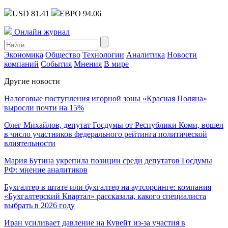
USD 81.41
ЕВРО 94.06
Онлайн журнал
Экономика
Общество
Технологии
Аналитика
Новости
компаний
События
Мнения
В мире
Другие новости
Налоговые поступления игорной зоны «Красная Поляна»
выросли почти на 15%
Олег Михайлов, депутат Госдумы от Республики Коми, вошел
в число участников федерального рейтинга политической
влиятельности
Мария Бутина укрепила позиции среди депутатов Госдумы
РФ: мнение аналитиков
Бухгалтер в штате или бухгалтер на аутсорсинге: компания
«Бухгалтерский Квартал» рассказала, какого специалиста
выбрать в 2026 году
Иран усиливает давление на Кувейт из-за участия в