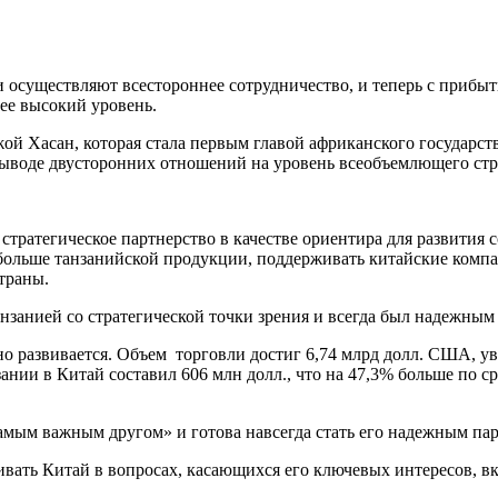
 осуществляют всестороннее сотрудничество, и теперь с прибы
ее высокий уровень.
жой Хасан, которая стала первым главой африканского государст
ыводе двусторонних отношений на уровень всеобъемлющего стра
тратегическое партнерство в качестве ориентира для развития 
 больше танзанийской продукции, поддерживать китайские комп
траны.
анзанией со стратегической точки зрения и всегда был надежным
но развивается. Объем торговли достиг 6,74 млрд долл. США,
зании в Китай составил 606 млн долл., что на 47,3% больше по 
амым важным другом» и готова навсегда стать его надежным па
ивать Китай в вопросах, касающихся его ключевых интересов, в