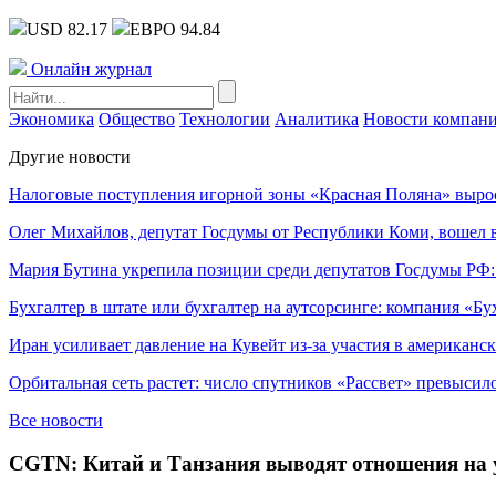
USD 82.17
ЕВРО 94.84
Онлайн журнал
Экономика
Общество
Технологии
Аналитика
Новости компан
Другие новости
Налоговые поступления игорной зоны «Красная Поляна» выро
Олег Михайлов, депутат Госдумы от Республики Коми, вошел в
Мария Бутина укрепила позиции среди депутатов Госдумы РФ:
Бухгалтер в штате или бухгалтер на аутсорсинге: компания «Бу
Иран усиливает давление на Кувейт из-за участия в американс
Орбитальная сеть растет: число спутников «Рассвет» превысил
Все новости
CGTN: Китай и Танзания выводят отношения на у