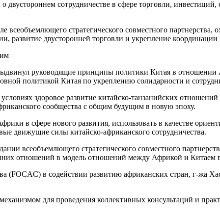
о двустороннем сотрудничестве в сфере торговли, инвестиций, 
е всеобъемлющего стратегического совместного партнерства, ох
ии, развитие двусторонней торговли и укрепление координации 
щим
 выдвинул руководящие принципы политики Китая в отношении А
основной политикой Китая по укреплению солидарности и сотруд
ых условиях здоровое развитие китайско-танзанийских отношени
африканского сообщества с общим будущим в новую эпоху.
фрики в сфере нового развития, использовать в качестве ориент
овые движущие силы китайско-африканского сотрудничества.
оздании всеобъемлющего стратегического совместного партнерств
онних отношений в модель отношений между Африкой и Китаем в
а (FOCAC) в содействии развитию африканских стран, г-жа Хаса
еханизмом для проведения коллективных консультаций и практ