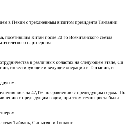
тием в Пекин с трехдневным визитом президента Танзании
ва, посетившим Китай после 20-го Всекитайского съезда
тегического партнерства.
сотрудничества в различных областях на следующем этапе, Си
ании, инвестирующие и ведущие операции в Танзании, и
 другом.
 увеличившись на 47,1% по сравнению с предыдущим годом. По
сравнению с предыдущим годом, при этом темпы роста были
ртнером.
ключая Тайвань, Синьцзян и Гонконг.