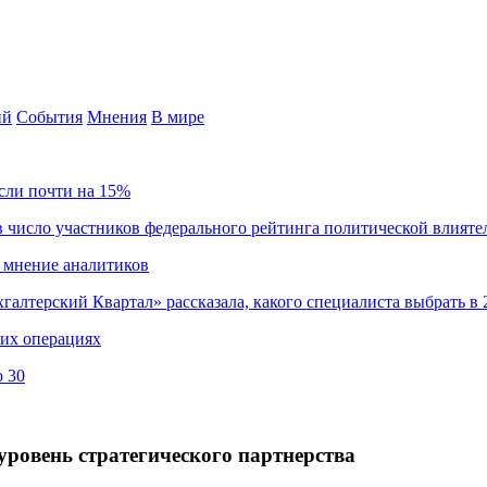
ий
События
Мнения
В мире
сли почти на 15%
 число участников федерального рейтинга политической влияте
 мнение аналитиков
хгалтерский Квартал» рассказала, какого специалиста выбрать в 
ких операциях
о 30
ровень стратегического партнерства