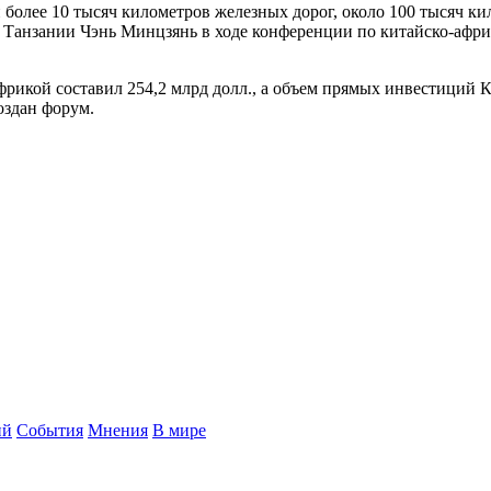
лее 10 тысяч километров железных дорог, около 100 тысяч кило
 в Танзании Чэнь Минцзянь в ходе конференции по китайско-аф
фрикой составил 254,2 млрд долл., а объем прямых инвестиций К
оздан форум.
ий
События
Мнения
В мире