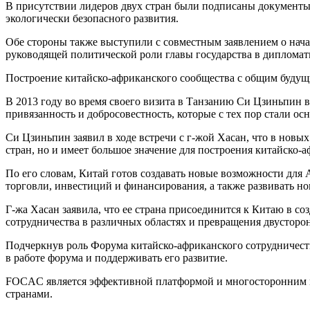
В присутствии лидеров двух стран были подписаны документы 
экологически безопасного развития.
Обе стороны также выступили с совместным заявлением о начал
руководящей политической роли главы государства в дипломат
Построение китайско-африканского сообщества с общим буду
В 2013 году во время своего визита в Танзанию Си Цзиньпин
привязанность и добросовестность, которые с тех пор стали 
Си Цзиньпин заявил в ходе встречи с г-жой Хасан, что в нов
стран, но и имеет большое значение для построения китайско-
По его словам, Китай готов создавать новые возможности для А
торговли, инвестиций и финансирования, а также развивать н
Г-жа Хасан заявила, что ее страна присоединится к Китаю в с
сотрудничества в различных областях и превращения двустор
Подчеркнув роль Форума китайско-африканского сотрудничеств
в работе форума и поддерживать его развитие.
FOCAC является эффективной платформой и многосторонним м
странами.