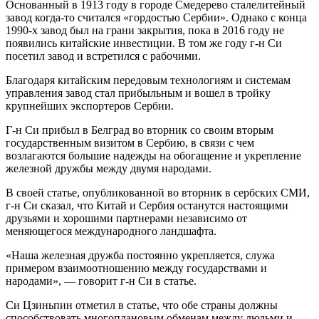
Основанный в 1913 году в городе Смедерево сталелитейный
завод когда-то считался «гордостью Сербии». Однако с конца
1990-х завод был на грани закрытия, пока в 2016 году не
появились китайские инвестиции. В том же году г-н Си
посетил завод и встретился с рабочими.
Благодаря китайским передовым технологиям и системам
управления завод стал прибыльным и вошел в тройку
крупнейших экспортеров Сербии.
Г-н Си прибыл в Белград во вторник со своим вторым
государственным визитом в Сербию, в связи с чем
возлагаются большие надежды на обогащение и укрепление
железной дружбы между двумя народами.
В своей статье, опубликованной во вторник в сербских СМИ,
г-н Си сказал, что Китай и Сербия останутся настоящими
друзьями и хорошими партнерами независимо от
меняющегося международного ландшафта.
«Наша железная дружба постоянно укрепляется, служа
примером взаимоотношению между государствами и
народами», — говорит г-н Си в статье.
Си Цзиньпин отметил в статье, что обе страны должны
способствовать многоплановым обменам между людьми и