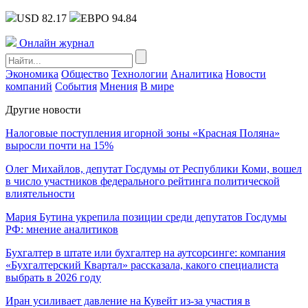
USD 82.17
ЕВРО 94.84
Онлайн журнал
Экономика
Общество
Технологии
Аналитика
Новости
компаний
События
Мнения
В мире
Другие новости
Налоговые поступления игорной зоны «Красная Поляна»
выросли почти на 15%
Олег Михайлов, депутат Госдумы от Республики Коми, вошел
в число участников федерального рейтинга политической
влиятельности
Мария Бутина укрепила позиции среди депутатов Госдумы
РФ: мнение аналитиков
Бухгалтер в штате или бухгалтер на аутсорсинге: компания
«Бухгалтерский Квартал» рассказала, какого специалиста
выбрать в 2026 году
Иран усиливает давление на Кувейт из-за участия в