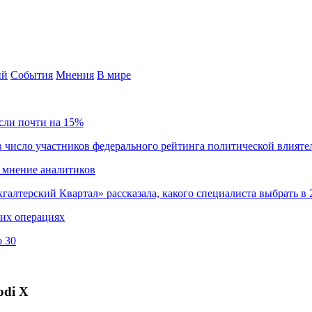
ий
События
Мнения
В мире
сли почти на 15%
 число участников федерального рейтинга политической влияте
 мнение аналитиков
хгалтерский Квартал» рассказала, какого специалиста выбрать в 
ких операциях
о 30
odi X