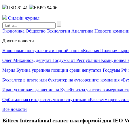
USD 81.41
ЕВРО 94.06
Онлайн журнал
Экономика
Общество
Технологии
Аналитика
Новости компан
Другие новости
Налоговые поступления игорной зоны «Красная Поляна» выро
Олег Михайлов, депутат Госдумы от Республики Коми, вошел в
Мария Бутина укрепила позиции среди депутатов Госдумы РФ:
Бухгалтер в штате или бухгалтер на аутсорсинге: компания «Бу
Иран усиливает давление на Кувейт из-за участия в американс
Орбитальная сеть растет: число спутников «Рассвет» превысил
Все новости
Bittrex International станет платформой для IEO V