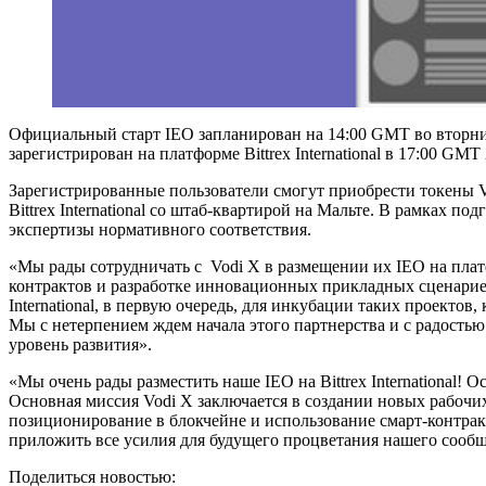
Официальный старт IEO запланирован на 14:00 GMT во вторник, 
зарегистрирован на платформе Вittrex International в 17:00 GMT
Зарегистрированные пользователи смогут приобрести токены 
Bittrex International со штаб-квартирой на Мальте. В рамках
экспертизы нормативного соответствия.
«Мы рады сотрудничать с Vodi X в размещении их IEO на платфо
контрактов и разработке инновационных прикладных сценариев
International, в первую очередь, для инкубации таких проект
Мы с нетерпением ждем начала этого партнерства и с радость
уровень развития».
«Мы очень рады разместить наше IEO на Bittrex International!
Основная миссия Vodi X заключается в создании новых рабочих
позиционирование в блокчейне и использование смарт-контрак
приложить все усилия для будущего процветания нашего сооб
Поделиться новостью: