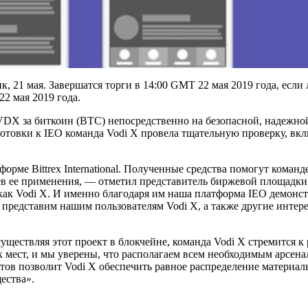
21 мая. Завершатся торги в 14:00 GMT 22 мая 2019 года, если л
 22 мая 2019 года.
VDX за биткоин (BTC) непосредственно на безопасной, надежн
 подготовки к IEO команда Vodi X провела тщательную проверку,
рме Bittrex International. Полученные средства помогут команд
 ее применения, — отметил представитель биржевой площадки Б
ов, как Vodi X. И именно благодаря им наша платформа IEO демо
ю представим нашим пользователям Vodi X, а также другие инт
 Осуществляя этот проект в блокчейне, команда Vodi X стремитс
 мест, и мы уверены, что располагаем всем необходимым арсена
тов позволит Vodi X обеспечить равное распределение материа
щества».