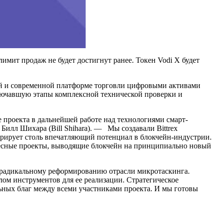
имит продаж не будет достигнут ранее. Токен Vodi X будет
ой и современной платформе торговли цифровыми активами
 включавшую этапы комплексной технической проверки и
е проекта в дальнейшей работе над технологиями смарт-
илл Шихара (Bill Shihara). — Мы создавали Bittrex
нстрирует столь впечатляющий потенциал в блокчейн-индустрии.
ересные проекты, выводящие блокчейн на принципиально новый
я к радикальному реформированию отрасли микротаскинга.
лом инструментов для ее реализации. Стратегическое
льных благ между всеми участниками проекта. И мы готовы