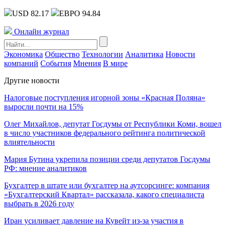
USD 82.17
ЕВРО 94.84
Онлайн журнал
Экономика
Общество
Технологии
Аналитика
Новости
компаний
События
Мнения
В мире
Другие новости
Налоговые поступления игорной зоны «Красная Поляна»
выросли почти на 15%
Олег Михайлов, депутат Госдумы от Республики Коми, вошел
в число участников федерального рейтинга политической
влиятельности
Мария Бутина укрепила позиции среди депутатов Госдумы
РФ: мнение аналитиков
Бухгалтер в штате или бухгалтер на аутсорсинге: компания
«Бухгалтерский Квартал» рассказала, какого специалиста
выбрать в 2026 году
Иран усиливает давление на Кувейт из-за участия в