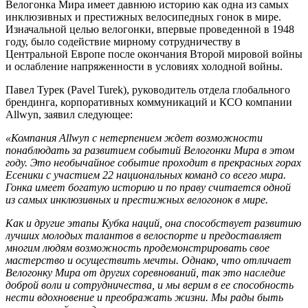
Велогонка Мира имеет давнюю историю как одна из самых
инклюзивных и престижных велосипедных гонок в мире.
Изначальной целью велогонки, впервые проведенной в 1948
году, было содействие мирному сотрудничеству в
Центральной Европе после окончания Второй мировой войны
и ослабление напряженности в условиях холодной войны.
Павел Турек (Pavel Turek), руководитель отдела глобального
брендинга, корпоративных коммуникаций и КСО компании
Allwyn, заявил следующее:
«Компания Allwyn с нетерпением ждет возможности
понаблюдать за развитием событий Велогонки Мира в этом
году. Это необычайное событие проходит в прекрасных горах
Есеники с участием 22 национальных команд со всего мира.
Гонка имеет богатую историю и по праву считается одной
из самых инклюзивных и престижных велогонок в мире.
Как и другие этапы Кубка наций, она способствует развитию
лучших молодых талантов в велоспорте и предоставляет
многим людям возможность продемонстрировать свое
мастерство и осуществить мечты. Однако, что отличает
Велогонку Мира от других соревнований, так это наследие
доброй воли и сотрудничества, и мы верим в ее способность
нести вдохновение и преображать жизни. Мы рады быть