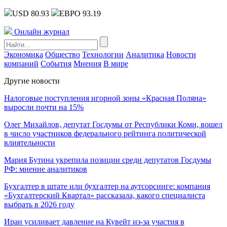
USD 80.93
ЕВРО 93.19
Онлайн журнал
Экономика
Общество
Технологии
Аналитика
Новости
компаний
События
Мнения
В мире
Другие новости
Налоговые поступления игорной зоны «Красная Поляна»
выросли почти на 15%
Олег Михайлов, депутат Госдумы от Республики Коми, вошел
в число участников федерального рейтинга политической
влиятельности
Мария Бутина укрепила позиции среди депутатов Госдумы
РФ: мнение аналитиков
Бухгалтер в штате или бухгалтер на аутсорсинге: компания
«Бухгалтерский Квартал» рассказала, какого специалиста
выбрать в 2026 году
Иран усиливает давление на Кувейт из-за участия в