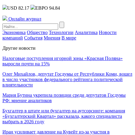
USD 82.17
ЕВРО 94.84
Онлайн журнал
Экономика
Общество
Технологии
Аналитика
Новости
компаний
События
Мнения
В мире
Другие новости
Налоговые поступления игорной зоны «Красная Поляна»
выросли почти на 15%
Олег Михайлов, депутат Госдумы от Республики Коми, вошел
в число участников федерального рейтинга политической
влиятельности
Мария Бутина укрепила позиции среди депутатов Госдумы
РФ: мнение аналитиков
Бухгалтер в штате или бухгалтер на аутсорсинге: компания
«Бухгалтерский Квартал» рассказала, какого специалиста
выбрать в 2026 году
Иран усиливает давление на Кувейт из-за участия в