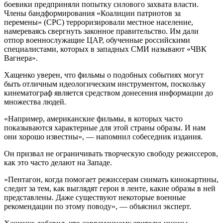
боевики предприняли попытку силового захвата власти.
Члены бандформирования «Коалиции патриотов за
перемены» (СРС) терроризировали местное население,
намереваясь свергнуть законное правительство. Им дали
отпор военнослужащие ЦАР, обученные российскими
специалистами, которых в западных СМИ называют «ЧВК
Вагнера».
Хащенко уверен, что фильмы о подобных событиях могут
быть отличным идеологическим инструментом, поскольку
кинематограф является средством донесения информации до
множества людей.
«Например, американские фильмы, в которых часто
показываются характерные для этой страны образы. И нам
они хорошо известны», — напомнил собеседник издания.
Он призвал не ограничивать творческую свободу режиссеров,
как это часто делают на Западе.
«Пентагон, когда помогает режиссерам снимать кинокартины,
следит за тем, как выглядят герои в ленте, какие образы в ней
представлены. Даже существуют некоторые военные
рекомендации по этому поводу», — объяснил эксперт.