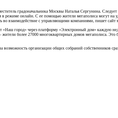
ститель градоначальника Москвы Наталья Сергунина. Следует н
в режиме онлайн. С ее помощью жители мегаполиса могут на уд
ть во взаимодействие с управляющими компаниями, пишет сайт 
йт «Наш город» через платформу «Электронный дом» каждую нед
ители более 27000 многоквартирных домов мегаполиса. Это бо
а возможность организации общих собраний собственников сраз