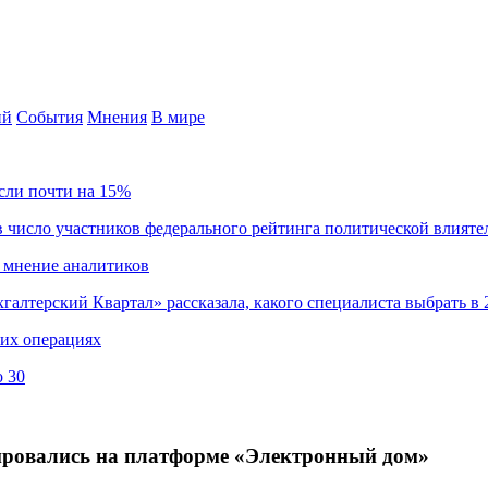
ий
События
Мнения
В мире
сли почти на 15%
 число участников федерального рейтинга политической влияте
 мнение аналитиков
хгалтерский Квартал» рассказала, какого специалиста выбрать в 
ких операциях
о 30
рировались на платформе «Электронный дом»