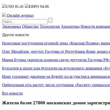
USD 81.41
ЕВРО 94.06
Онлайн журнал
Экономика
Общество
Технологии
Аналитика
Новости компан
Другие новости
Налоговые поступления игорной зоны «Красная Поляна» выро
Олег Михайлов, депутат Госдумы от Республики Коми, вошел в
Мария Бутина укрепила позиции среди депутатов Госдумы РФ:
Бухгалтер в штате или бухгалтер на аутсорсинге: компания «Бу
Иран усиливает давление на Кувейт из-за участия в американс
Орбитальная сеть растет: число спутников «Рассвет» превысил
Все новости
Жители более 27000 московских домов зарегист