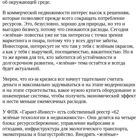
об окружающей среде.
В коммерческой недвижимости интерес высок к решениям,
которые позволяют прежде всего сокращать потребление
ресурсов. Это, безусловно, хорошо для природы, но это и
выгодно бизнесу, потому что снижаются расходы. Сегодня
«зелёная» повестка уже не так интересна с точки зрения
маркетинга и пиара, потому что у всех другие заботы.
Инвесторов, интересует не что там у тебя с зелёным окрасом,
а как у тебя с выручкой, посещаемостью, вакантностью. Но в
то же время для тех, кто заботится об устойчивости и
долгосрочном развитии, «зелёная» тема остаётся и всегда
будет актуальной.
Уверен, что из-за кризиса все начнут тщательнее считать
деньги и максимально задумываться и на этапе модернизации
и на этапе строительства, какое нужно купить оборудование и
инженерные системы, чтобы получить экономический эффект
и нести меньше ежемесячных расходов.
У ФПК «Гарант-Инвест» есть собственный реестр «62
зелёные технологии в недвижимости». Они делятся на четыре
блока: ресурсосбережение, управление выбросами и
отходами, инфраструктура для экологического транспорта,
экоматериалы и благоустройство. Внедрять «зелёные»