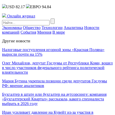
USD 82.17
ЕВРО 94.84
Онлайн журнал
Экономика
Общество
Технологии
Аналитика
Новости
компаний
События
Мнения
В мире
Другие новости
Налоговые поступления игорной зоны «Красная Поляна»
выросли почти на 15%
Олег Михайлов, депутат Госдумы от Республики Коми, вошел
в число участников федерального рейтинга политической
влиятельности
Мария Бутина укрепила позиции среди депутатов Госдумы
РФ: мнение аналитиков
Бухгалтер в штате или бухгалтер на аутсорсинге: компания
«Бухгалтерский Квартал» рассказала, какого специалиста
выбрать в 2026 году
Иран усиливает давление на Кувейт из-за участия в