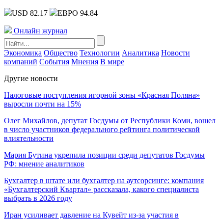
USD 82.17
ЕВРО 94.84
Онлайн журнал
Экономика
Общество
Технологии
Аналитика
Новости
компаний
События
Мнения
В мире
Другие новости
Налоговые поступления игорной зоны «Красная Поляна»
выросли почти на 15%
Олег Михайлов, депутат Госдумы от Республики Коми, вошел
в число участников федерального рейтинга политической
влиятельности
Мария Бутина укрепила позиции среди депутатов Госдумы
РФ: мнение аналитиков
Бухгалтер в штате или бухгалтер на аутсорсинге: компания
«Бухгалтерский Квартал» рассказала, какого специалиста
выбрать в 2026 году
Иран усиливает давление на Кувейт из-за участия в