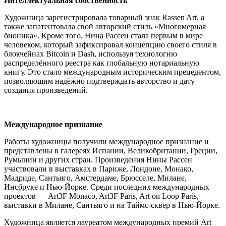
Интеллектуальная собственность
Художница зарегистрировала товарный знак Rassen Art, а
также запатентовала свой авторский стиль «Многомерная
бионика». Кроме того, Нина Рассен стала первым в мире
человеком, который зафиксировал концепцию своего стиля в
блокчейнах Bitcoin и Dash, используя технологию
распределённого реестра как глобальную нотариальную
книгу. Это стало международным историческим прецедентом,
позволяющим надёжно подтверждать авторство и дату
создания произведений.
Международное признание
Работы художницы получили международное признание и
представлены в галереях Испании, Великобритании, Греции,
Румынии и других стран. Произведения Нины Рассен
участвовали в выставках в Париже, Лондоне, Монако,
Мадриде, Сантьяго, Амстердаме, Брюсселе, Милане,
Инсбруке и Нью-Йорке. Среди последних международных
проектов — Art3F Monaco, Art3F Paris, Art on Loop Paris,
выставки в Милане, Сантьяго и на Таймс-сквер в Нью-Йорке.
Художница является лауреатом международных премий Art