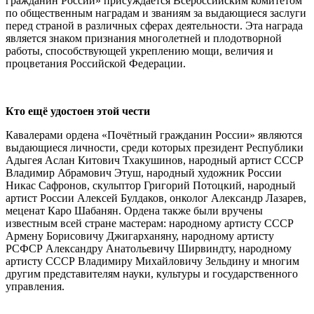
гражданин России» присуждается Всероссийским комитетом
по общественным наградам и званиям за выдающиеся заслуги
перед страной в различных сферах деятельности. Эта награда
является знаком признания многолетней и плодотворной
работы, способствующей укреплению мощи, величия и
процветания Российской Федерации.
Кто ещё удостоен этой чести
Кавалерами ордена «Почётный гражданин России» являются
выдающиеся личности, среди которых президент Республики
Адыгея Аслан Китович Тхакушинов, народный артист СССР
Владимир Абрамович Этуш, народный художник России
Никас Сафронов, скульптор Григорий Потоцкий, народный
артист России Алексей Булдаков, онколог Александр Лазарев,
меценат Каро Шабанян. Ордена также были вручены
известным всей стране мастерам: народному артисту СССР
Армену Борисовичу Джигарханяну, народному артисту
РСФСР Александру Анатольевичу Ширвиндту, народному
артисту СССР Владимиру Михайловичу Зельдину и многим
другим представителям науки, культуры и государственного
управления.