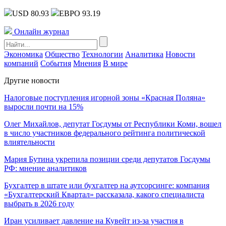
USD 80.93
ЕВРО 93.19
Онлайн журнал
Экономика
Общество
Технологии
Аналитика
Новости
компаний
События
Мнения
В мире
Другие новости
Налоговые поступления игорной зоны «Красная Поляна»
выросли почти на 15%
Олег Михайлов, депутат Госдумы от Республики Коми, вошел
в число участников федерального рейтинга политической
влиятельности
Мария Бутина укрепила позиции среди депутатов Госдумы
РФ: мнение аналитиков
Бухгалтер в штате или бухгалтер на аутсорсинге: компания
«Бухгалтерский Квартал» рассказала, какого специалиста
выбрать в 2026 году
Иран усиливает давление на Кувейт из-за участия в