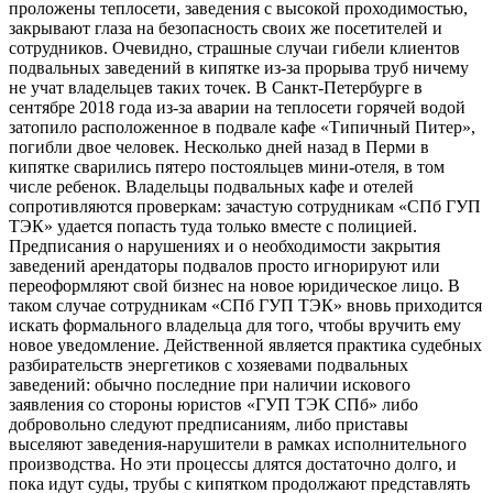
проложены теплосети, заведения с высокой проходимостью,
закрывают глаза на безопасность своих же посетителей и
сотрудников. Очевидно, страшные случаи гибели клиентов
подвальных заведений в кипятке из-за прорыва труб ничему
не учат владельцев таких точек. В Санкт-Петербурге в
сентябре 2018 года из-за аварии на теплосети горячей водой
затопило расположенное в подвале кафе «Типичный Питер»,
погибли двое человек. Несколько дней назад в Перми в
кипятке сварились пятеро постояльцев мини-отеля, в том
числе ребенок. Владельцы подвальных кафе и отелей
сопротивляются проверкам: зачастую сотрудникам «СПб ГУП
ТЭК» удается попасть туда только вместе с полицией.
Предписания о нарушениях и о необходимости закрытия
заведений арендаторы подвалов просто игнорируют или
переоформляют свой бизнес на новое юридическое лицо. В
таком случае сотрудникам «СПб ГУП ТЭК» вновь приходится
искать формального владельца для того, чтобы вручить ему
новое уведомление. Действенной является практика судебных
разбирательств энергетиков с хозяевами подвальных
заведений: обычно последние при наличии искового
заявления со стороны юристов «ГУП ТЭК СПб» либо
добровольно следуют предписаниям, либо приставы
выселяют заведения-нарушители в рамках исполнительного
производства. Но эти процессы длятся достаточно долго, и
пока идут суды, трубы с кипятком продолжают представлять