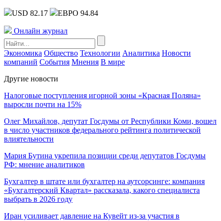
USD 82.17
ЕВРО 94.84
Онлайн журнал
Экономика
Общество
Технологии
Аналитика
Новости
компаний
События
Мнения
В мире
Другие новости
Налоговые поступления игорной зоны «Красная Поляна»
выросли почти на 15%
Олег Михайлов, депутат Госдумы от Республики Коми, вошел
в число участников федерального рейтинга политической
влиятельности
Мария Бутина укрепила позиции среди депутатов Госдумы
РФ: мнение аналитиков
Бухгалтер в штате или бухгалтер на аутсорсинге: компания
«Бухгалтерский Квартал» рассказала, какого специалиста
выбрать в 2026 году
Иран усиливает давление на Кувейт из-за участия в