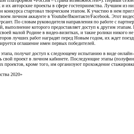
кой платформой «Россия – страна возможностей»). Первый сезон
к и их авторские проекты в сфере гостеприимства. Лучшим из ни
он конкурса стартовал творческим этапом. К участию в нем при
своем личном аккаунте в Youtube/Вконтакте/Facebook. Этот вид
урсант. По словам руководителя направления по работе с партн
й, выполнение которого предоставляет доступ к другим этапам. 
воей малой Родине в видео-визитках, и такие ролики никого не
торов лучших работ наградят перед Новым годом, их ждет поездка
анируется оглашение имен первых победителей.
 этапа, получат доступ к следующему испытанию в виде онлайн-
ть свой проект в личном кабинете. Последующие этапы (полуфин
 их проектов, кроме того, им организуют прохождение стажиров
мства 2020»