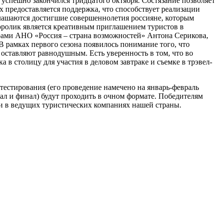
 успешно закончился тридцатого октября. Состязание позволяет
х предоставляется поддержка, что способствует реализации
глашаются достигшие совершеннолетия россияне, которым
еоролик является креативным приглашением туристов в
ерами АНО «Россия – страна возможностей» Антона Серикова,
В рамках первого сезона появилось понимание того, что
 оставляют равнодушным. Есть уверенность в том, что во
 в столицу для участия в деловом завтраке и съемке в трэвел-
тестирования (его проведение намечено на январь-февраль
ал и финал) будут проходить в очном формате. Победителям
ки в ведущих туристических компаниях нашей страны.