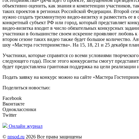
гостеприимства» (речь идет о проекте, запущенном президентс
объективно оценить, как знания и компетенции участников, та
таких проектов в регионах Российской Федерации. Второй сез
нужно создать трехминутную видео-визитку и разместить ее в 
конкретный субъект РФ или город, который представляет конк
видео-визитка входит в число обязательных конкурсных задани
участники в большинстве своем искренне проявляют любовь к с
втором сезоне таких видео также будет большое количество. Ав
шоу «Мастера гостеприимства». На 15, 18, 21 и 25 декабря пл
Участники, которые справятся со всеми условиями творческого
следующего года). После этого конкурсанты смогут представи
будет предоставлена грантовая поддержка на цели реализации
Подать заявку на конкурс можно на сайте «Мастера Гостеприи
Поделиться новостью:
Facebook
Вконтакте
Одноклассники
Twitter
Онлайн журнал
©
npsod.ru
2026 Все права защищены