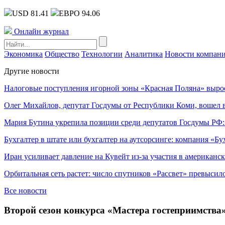
USD 81.41
ЕВРО 94.06
Онлайн журнал
Экономика
Общество
Технологии
Аналитика
Новости компан
Другие новости
Налоговые поступления игорной зоны «Красная Поляна» выро
Олег Михайлов, депутат Госдумы от Республики Коми, вошел в
Мария Бутина укрепила позиции среди депутатов Госдумы РФ:
Бухгалтер в штате или бухгалтер на аутсорсинге: компания «Бу
Иран усиливает давление на Кувейт из-за участия в американс
Орбитальная сеть растет: число спутников «Рассвет» превысил
Все новости
Второй сезон конкурса «Мастера гостеприимств