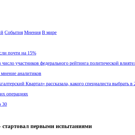
ий
События
Мнения
В мире
сли почти на 15%
 число участников федерального рейтинга политической влияте
 мнение аналитиков
хгалтерский Квартал» рассказала, какого специалиста выбрать в 
ких операциях
о 30
а» стартовал первыми испытаниями