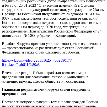
традиционных российских духовно-нравственных ценностей”
и № 35 от 25.01.2023 “О внесении изменений в Основы
государственной культурной политики, утвержденные Указом
Президента Российской Федерации от 24 декабря 2014 г. №
808». Были рассмотрены вопросы содействия реализации
Концепции подготовки педагогических кадров для системы
образования на период до 2030 года, утвержденной
распоряжением Правительства Российской Федерации от 24
июня 2022 г. № 1688-р (далее — Концепция).
В работе Форума приняло участие около трех тысяч человек
— профессионалов из различных субъектов Российской
Федерации, а также стран ближнего зарубежья.
https://vk.com/video-220351625_456239017?
list=4aeaffaab6119b89a8
В течение трех дней был выработан комплекс мер и
предложений для реализации Указов и Концепции в
жизненно важных сферах общества и государства.
Главными результатами Форума стали следующие
предложения:
Поставлен вопрос о суверенитете и праве граждан России
на государственную идеологию — внесено предложение