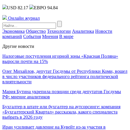
USD 82.17
ЕВРО 94.84
Онлайн журнал
Экономика
Общество
Технологии
Аналитика
Новости
компаний
События
Мнения
В мире
Другие новости
Налоговые поступления игорной зоны «Красная Поляна»
выросли почти на 15%
Олег Михайлов, депутат Госдумы от Республики Коми, вошел
в число участников федерального рейтинга политической
влиятельности
Мария Бутина укрепила позиции среди депутатов Госдумы
РФ: мнение аналитиков
Бухгалтер в штате или бухгалтер на аутсорсинге: компания
«Бухгалтерский Квартал» рассказала, какого специалиста
выбрать в 2026 году
Иран усиливает давление на Кувейт из-за участия в