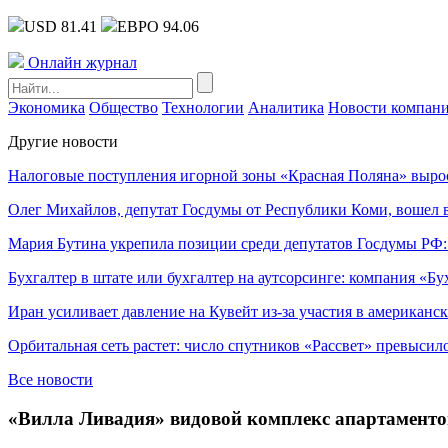
USD 81.41
ЕВРО 94.06
Онлайн журнал
Экономика
Общество
Технологии
Аналитика
Новости компан
Другие новости
Налоговые поступления игорной зоны «Красная Поляна» выро
Олег Михайлов, депутат Госдумы от Республики Коми, вошел в
Мария Бутина укрепила позиции среди депутатов Госдумы РФ:
Бухгалтер в штате или бухгалтер на аутсорсинге: компания «Бу
Иран усиливает давление на Кувейт из-за участия в американс
Орбитальная сеть растет: число спутников «Рассвет» превысил
Все новости
«Вилла Ливадия» видовой комплекс апартамент