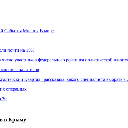
ий
События
Мнения
В мире
сли почти на 15%
 число участников федерального рейтинга политической влияте
 мнение аналитиков
хгалтерский Квартал» рассказала, какого специалиста выбрать в 
ких операциях
о 30
ов в Крыму