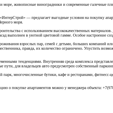
 море, живописные виноградники и современные галечные пляжи
«ИнтерСтрой» — предлагает выгодные условия на покупку апар
Черного моря.
роительства с использованием высококачественных материалов.
сад выполнен в уютной цветовой гамме. Особое настроение соз
роживания взрослых пар, семей с детьми, больших компаний ил
ешественника, правда, их количество ограничено. Упустить воз
временными тенденциями. Внутренняя среда комплекса представ
е пути, для владельцев авто предусмотрен собственный паркинг
 парк, многочисленные бутики, кафе и ресторанами, фитнесс-ц
ацию о покупке апартаментов можно у менеджера объекта: +7(978