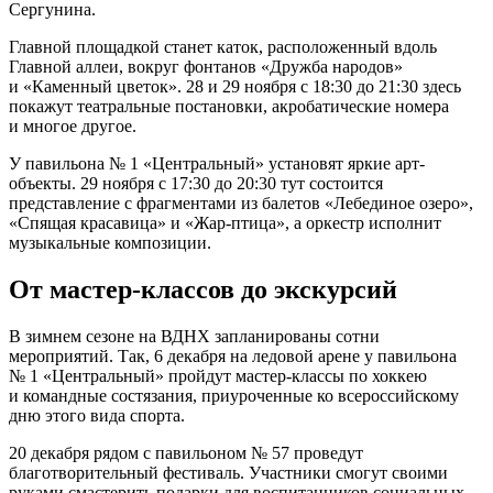
Сергунина.
Главной площадкой станет каток, расположенный вдоль
Главной аллеи, вокруг фонтанов «Дружба народов»
и «Каменный цветок». 28 и 29 ноября с 18:30 до 21:30 здесь
покажут театральные постановки, акробатические номера
и многое другое.
У павильона № 1 «Центральный» установят яркие арт-
объекты. 29 ноября с 17:30 до 20:30 тут состоится
представление с фрагментами из балетов «Лебединое озеро»,
«Спящая красавица» и «Жар-птица», а оркестр исполнит
музыкальные композиции.
От мастер-классов до экскурсий
В зимнем сезоне на ВДНХ запланированы сотни
мероприятий. Так, 6 декабря на ледовой арене у павильона
№ 1 «Центральный» пройдут мастер-классы по хоккею
и командные состязания, приуроченные ко всероссийскому
дню этого вида спорта.
20 декабря рядом с павильоном № 57 проведут
благотворительный фестиваль. Участники смогут своими
руками смастерить подарки для воспитанников социальных