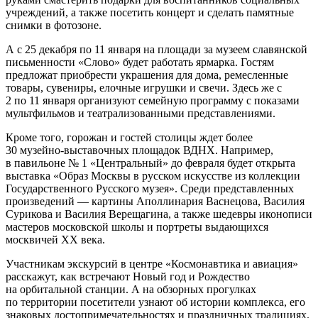
учреждений, а также посетить концерт и сделать памятные
снимки в фотозоне.
А с 25 декабря по 11 января на площади за музеем славянской
письменности «Слово» будет работать ярмарка. Гостям
предложат приобрести украшения для дома, ремесленные
товары, сувениры, елочные игрушки и свечи. Здесь же с
2 по 11 января организуют семейную программу с показами
мультфильмов и театрализованными представлениями.
Кроме того, горожан и гостей столицы ждет более
30 музейно-выставочных площадок ВДНХ. Например,
в павильоне № 1 «Центральный» до февраля будет открыта
выставка «Образ Москвы в русском искусстве из коллекции
Государственного Русского музея». Среди представленных
произведений — картины Аполлинария Васнецова, Василия
Сурикова и Василия Верещагина, а также шедевры иконописи
мастеров московской школы и портреты выдающихся
москвичей XX века.
Участникам экскурсий в центре «Космонавтика и авиация»
расскажут, как встречают Новый год и Рождество
на орбитальной станции. А на обзорных прогулках
по территории посетители узнают об истории комплекса, его
знаковых достопримечательностях и праздничных традициях.