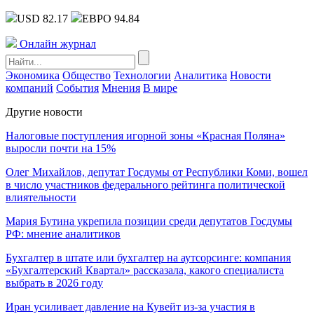
USD 82.17
ЕВРО 94.84
Онлайн журнал
Экономика
Общество
Технологии
Аналитика
Новости
компаний
События
Мнения
В мире
Другие новости
Налоговые поступления игорной зоны «Красная Поляна»
выросли почти на 15%
Олег Михайлов, депутат Госдумы от Республики Коми, вошел
в число участников федерального рейтинга политической
влиятельности
Мария Бутина укрепила позиции среди депутатов Госдумы
РФ: мнение аналитиков
Бухгалтер в штате или бухгалтер на аутсорсинге: компания
«Бухгалтерский Квартал» рассказала, какого специалиста
выбрать в 2026 году
Иран усиливает давление на Кувейт из-за участия в