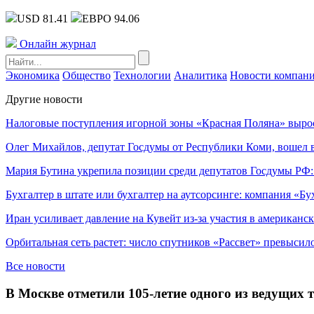
USD 81.41
ЕВРО 94.06
Онлайн журнал
Экономика
Общество
Технологии
Аналитика
Новости компан
Другие новости
Налоговые поступления игорной зоны «Красная Поляна» выро
Олег Михайлов, депутат Госдумы от Республики Коми, вошел в
Мария Бутина укрепила позиции среди депутатов Госдумы РФ:
Бухгалтер в штате или бухгалтер на аутсорсинге: компания «Бу
Иран усиливает давление на Кувейт из-за участия в американс
Орбитальная сеть растет: число спутников «Рассвет» превысил
Все новости
В Москве отметили 105-летие одного из ведущих 