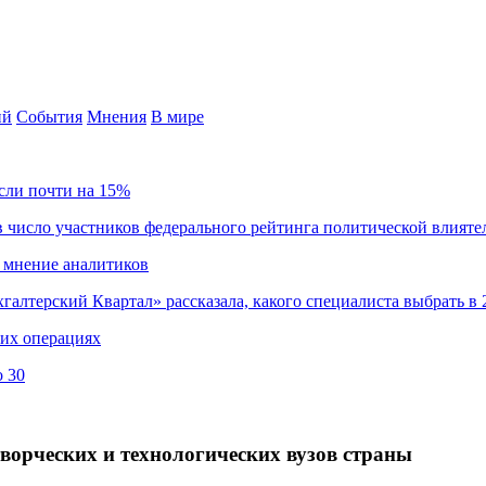
ий
События
Мнения
В мире
сли почти на 15%
 число участников федерального рейтинга политической влияте
 мнение аналитиков
хгалтерский Квартал» рассказала, какого специалиста выбрать в 
ких операциях
о 30
творческих и технологических вузов страны