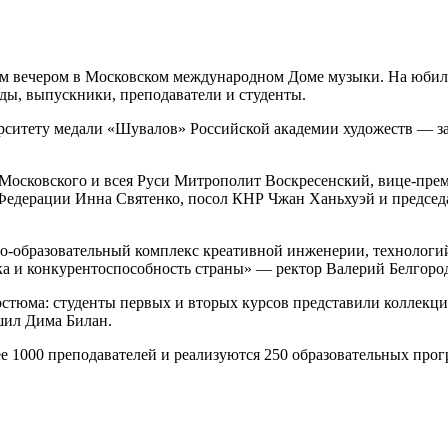
ым вечером в Московском международном Доме музыки. На юбиле
оды, выпускники, преподаватели и студенты.
ситету медали «Шувалов» Российской академии художеств — за 
Московского и всея Руси Митрополит Воскресенский, вице-пре
Федерации Инна Святенко, посол КНР Чжан Ханьхуэй и председ
образовательный комплекс креативной инженерии, технологий, 
ка и конкурентоспособность страны» — ректор Валерий Белгоро
костюма: студенты первых и вторых курсов представили коллекц
шил Дима Билан.
лее 1000 преподавателей и реализуются 250 образовательных пр