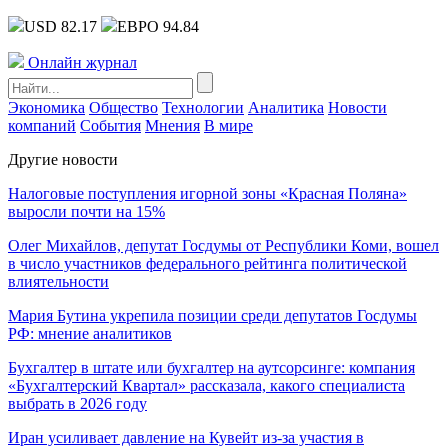
USD 82.17
ЕВРО 94.84
Онлайн журнал
Экономика
Общество
Технологии
Аналитика
Новости
компаний
События
Мнения
В мире
Другие новости
Налоговые поступления игорной зоны «Красная Поляна»
выросли почти на 15%
Олег Михайлов, депутат Госдумы от Республики Коми, вошел
в число участников федерального рейтинга политической
влиятельности
Мария Бутина укрепила позиции среди депутатов Госдумы
РФ: мнение аналитиков
Бухгалтер в штате или бухгалтер на аутсорсинге: компания
«Бухгалтерский Квартал» рассказала, какого специалиста
выбрать в 2026 году
Иран усиливает давление на Кувейт из-за участия в