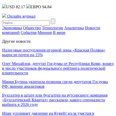
USD 82.17
ЕВРО 94.84
Онлайн журнал
Экономика
Общество
Технологии
Аналитика
Новости
компаний
События
Мнения
В мире
Другие новости
Налоговые поступления игорной зоны «Красная Поляна»
выросли почти на 15%
Олег Михайлов, депутат Госдумы от Республики Коми, вошел
в число участников федерального рейтинга политической
влиятельности
Мария Бутина укрепила позиции среди депутатов Госдумы
РФ: мнение аналитиков
Бухгалтер в штате или бухгалтер на аутсорсинге: компания
«Бухгалтерский Квартал» рассказала, какого специалиста
выбрать в 2026 году
Иран усиливает давление на Кувейт из-за участия в