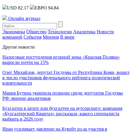
USD 82.17
ЕВРО 94.84
Онлайн журнал
Экономика
Общество
Технологии
Аналитика
Новости
компаний
События
Мнения
В мире
Другие новости
Налоговые поступления игорной зоны «Красная Поляна»
выросли почти на 15%
Олег Михайлов, депутат Госдумы от Республики Коми, вошел
в число участников федерального рейтинга политической
влиятельности
Мария Бутина укрепила позиции среди депутатов Госдумы
РФ: мнение аналитиков
Бухгалтер в штате или бухгалтер на аутсорсинге: компания
«Бухгалтерский Квартал» рассказала, какого специалиста
выбрать в 2026 году
Иран усиливает давление на Кувейт из-за участия в