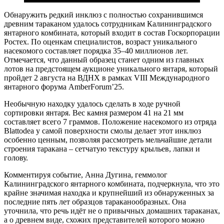
Обнаружить редкий инклюз с полностью сохранившимся
древним тараканом удалось сотрудникам Калининградского
янтарного комбината, который входит в состав Госкорпорации
Ростех. По оценкам специалистов, возраст уникального
насекомого составляет порядка 35–40 миллионов лет.
Отмечается, что данный образец станет одним из главных
лотов на предстоящем аукционе уникального янтаря, который
пройдет 2 августа на ВДНХ в рамках VIII Международного
янтарного форума AmberForum’25.
Необычную находку удалось сделать в ходе ручной
сортировки янтаря. Вес камня размером 41 на 21 мм
составляет всего 7 граммов. Положение насекомого из отряда
Blattodea у самой поверхности смолы делает этот инклюз
особенно ценным, позволяя рассмотреть мельчайшие детали
строения таракана – сетчатую текстуру крыльев, лапки и
голову.
Комментируя событие, Анна Дугина, геммолог
Калининградского янтарного комбината, подчеркнула, что это
крайне значимая находка и крупнейший из обнаруженных за
последние пять лет образцов тараканообразных. Она
уточнила, что речь идёт не о привычных домашних тараканах,
а о древнем виде, схожих представителей которого можно