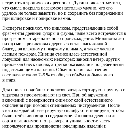
встретить в тропических регионах. Дугина также отметила,
что смола покрыла насекомое настолько удачно, что его
удалось не только заметить, но и сохранить без повреждений
при шлифовке и полировке камня.
Эксперты поясняют, что инклюзы, представляющие собой
фрагменты древней флоры и фауны, чаще всего встречаются в
прозрачном янтаре натечного происхождения. Миллионы лет
назад смола реликтовых деревьев оставалась жидкой
благодаря влажному и жаркому климату, а также частым
лесным пожарам. Живица становилась естественной
ловушкой для насекомых: некоторых заносил ветер, других
привлекал блеск смолы, а третьи оказывались погребёнными
под стекающими каплями. Обычно такие включения
составляют около 7–9 % от общего объёма добываемого
янтаря.
Для поиска подобных инклюзов янтарь сортируют вручную и
тщательно просматривают на свет. При обнаружении
включений с поверхности снимают слой естественного
окисления при помощи специальных инструментов. После
этого каждый образец вручную шлифуют и полируют, чтобы
было отчётливо видно содержимое. Инклюзы делят на два
сорта в зависимости от размера и уникальности: часть
используют для производства ювелирных изделий и