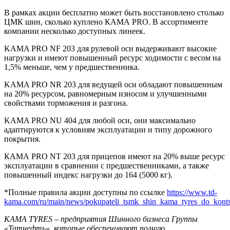
В рамках акции бесплатно может быть восстановлено столько
ЦМК шин, сколько куплено КАМА PRO. В ассортименте
компании несколько доступных линеек.
KAMA PRO NF 203 для рулевой оси выдерживают высокие
нагрузки и имеют повышенный ресурс ходимости с весом на
1,5% меньше, чем у предшественника.
KAMA PRO NR 203 для ведущей оси обладают повышенным
на 20% ресурсом, равномерным износом и улучшенными
свойствами торможения и разгона.
KAMA PRO NU 404 для любой оси, они максимально
адаптируются к условиям эксплуатации и типу дорожного
покрытия.
КАМА PRO NT 203 для прицепов имеют на 20% выше ресурс
эксплуатации в сравнении с предшественниками, а также
повышенный индекс нагрузки до 164 (5000 кг).
*Полные правила акции доступны по ссылке
https://www.td-
kama.com/ru/main/news/pokupateli_tsmk_shin_kama_tyres_do_kont
KAMA TYRES – предприятия Шинного бизнеса Группы
«Татнефть», которые обеспечивают полную