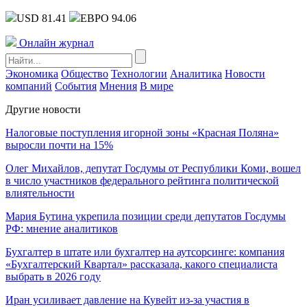
USD 81.41
ЕВРО 94.06
Онлайн журнал
Экономика
Общество
Технологии
Аналитика
Новости
компаний
События
Мнения
В мире
Другие новости
Налоговые поступления игорной зоны «Красная Поляна»
выросли почти на 15%
Олег Михайлов, депутат Госдумы от Республики Коми, вошел
в число участников федерального рейтинга политической
влиятельности
Мария Бутина укрепила позиции среди депутатов Госдумы
РФ: мнение аналитиков
Бухгалтер в штате или бухгалтер на аутсорсинге: компания
«Бухгалтерский Квартал» рассказала, какого специалиста
выбрать в 2026 году
Иран усиливает давление на Кувейт из-за участия в