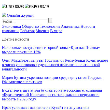
USD 80.93
ЕВРО 93.19
Онлайн журнал
Экономика
Общество
Технологии
Аналитика
Новости
компаний
События
Мнения
В мире
Другие новости
Налоговые поступления игорной зоны «Красная Поляна»
выросли почти на 15%
Олег Михайлов, депутат Госдумы от Республики Коми, вошел
в число участников федерального рейтинга политической
влиятельности
Мария Бутина укрепила позиции среди депутатов Госдумы
РФ: мнение аналитиков
Бухгалтер в штате или бухгалтер на аутсорсинге: компания
«Бухгалтерский Квартал» рассказала, какого специалиста
выбрать в 2026 году
Иран усиливает давление на Кувейт из-за участия в